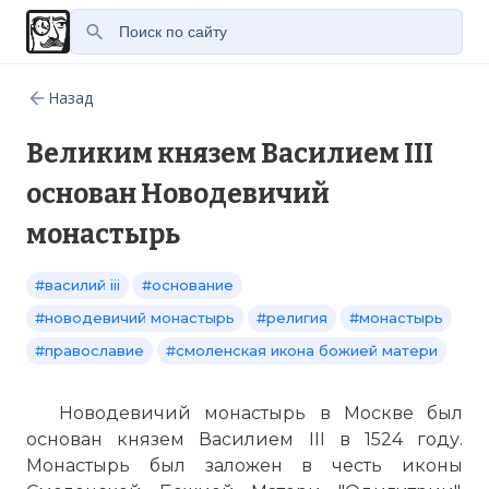
Назад
Великим князем Василием III
основан Новодевичий
монастырь
#василий iii
#основание
#новодевичий монастырь
#религия
#монастырь
#православие
#смоленская икона божией матери
Новодевичий монастырь в Москве был
основан князем Василием III в 1524 году.
Монастырь был заложен в честь иконы