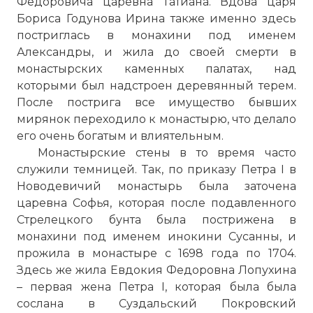
Федоровича царевна Татиана. Вдова царя
Бориса Годунова Ирина также именно здесь
постриглась в монахини под именем
Александры, и жила до своей смерти в
монастырских каменных палатах, над
которыми был надстроен деревянный терем.
После пострига все имущество бывших
мирянок переходило к монастырю, что делало
его очень богатым и влиятельным.
Монастырские стены в то время часто
служили темницей. Так, по приказу Петра I в
Новодевичий монастырь
была заточена
царевна Софья, которая после подавленного
Стрелецкого бунта была пострижена в
монахини под именем инокини Сусанны, и
прожила в монастыре с 1698 года по 1704.
Здесь же жила Евдокия Федоровна Лопухина
– первая жена Петра I, которая была была
сослана в Суздальский Покровский