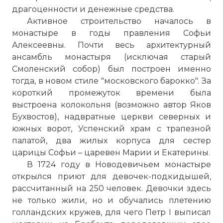
драгоценности и денежные средства.
Активное строительство началось в
монастыре в годы правления Софьи
Алексеевны. Почти весь архитектурный
ансамбль монастыря (исключая старый
Смоленский собор) был построен именно
тогда, в новом стиле "московского барокко". За
короткий промежуток времени была
выстроена колокольня (возможно автор Яков
☓
Бухвостов), надвратные церкви северных и
южных ворот, Успенский храм с трапезной
палатой, два жилых корпуса для сестер
царицы Софьи – царевен Марии и Екатерины.
В 1724 году в Новодевичьем монастыре
открылся приют для девочек-подкидышей,
рассчитанный на 250 человек. Девочки здесь
Модель Новодевичьего монастыря
не только жили, но и обучались плетению
Фото статьи:
голландских кружев, для чего Петр I выписал