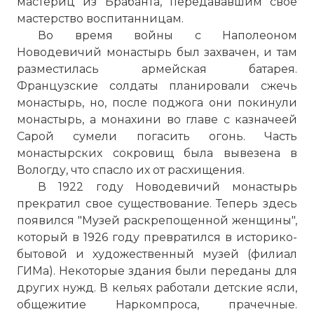
мастериц из Брабанта, передававшим свое
мастерство воспитанницам.
Во время войны с Наполеоном
Новодевичий монастырь
был захвачен, и там
разместилась армейская батарея.
Французские солдаты планировали сжечь
монастырь, но, после поджога они покинули
монастырь, а монахини во главе с казначеей
Сарой сумели погасить огонь. Часть
монастырских сокровищ была вывезена в
Вологду, что спасло их от расхищения.
В 1922 году
Новодевичий монастырь
прекратил свое существование. Теперь здесь
появился "Музей раскрепощенной женщины",
который в 1926 году превратился в историко-
бытовой и художественный музей (филиал
ГИМа). Некоторые здания были переданы для
других нужд. В кельях работали детские ясли,
общежитие Наркомпроса, прачечные.