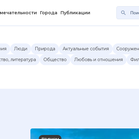
мечательности
Города
Публикации
рия
Люди
Природа
Актуальные события
Сооружен
ство, литература
Общество
Любовь и отношения
Фил
#туризм