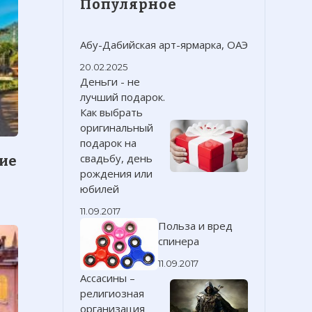
Популярное
Абу-Дабийская арт-ярмарка, ОАЭ
20.02.2025
Деньги - не
лучший подарок.
Как выбрать
оригинальный
подарок на
свадьбу, день
ие
рождения или
юбилей
11.09.2017
Польза и вред
спинера
11.09.2017
Ассасины –
религиозная
организация