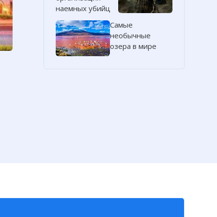
наемных убийц
Самые
необычные
озера в мире