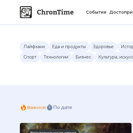
События
Достопри
Лайфхаки
Еда и продукты
Здоровье
Исто
Спорт
Технологии
Бизнес
Культура, искус
Важное
По дате
#викторианская эпоха