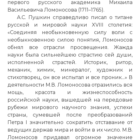
первого русского академика Михаила
Васильевича Ломоносова (1711–1765).
А.С. Пушкин справедливо писал о титане
русской и мировой науки XVIII столетия:
«Соединяя необыкновенную силу воли с
необыкновенною силою понятия, Ломоносов
обнял все отрасли просвещения. Жажда
науки была сильнейшею страстию сей души,
исполненной страстей. Историк, ритор,
механик, химик, минералог, художник и
стихотворец, он все испытал и все проник...» В
деятельности М.В. Ломоносова отразились вся
мощь, красота и жизнеспособность
российской науки, вышедшей на передовые
рубежи мирового научного знания, успехи
страны, сумевшей после преобразований
Петра I значительно сократить отставание от
ведущих держав мира и войти в их число. М.В.
Ломоносов придавал огромное значение