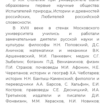
образованы первые научные общества:
Испытателей природы, Истории и древностей
российских, Любителей российской
словесности.
В XVIII веке в стенах Московского
университета учились и работали
замечательные деятели русской науки и
культуры: философы Н.Н. Поповский, Д.С.
Аничков; математики и механики В.К.
Аршеневский, М.И. Панкевич; медик С.Г.
Зыбелин; ботаник П.Д. Вениаминов; физик
П.И. Страхов; почвоведы М.И. Афонин, Н.Е.
Черепанов; историк и географ Х.А. Чеботарев;
историк Н.Н. Бантыш-Каменский; филологи и
переводчики А.А. Барсов, С. Хальфин, Е.И.
Костров; правоведы С.Е. Десницкий, И.А.
Третьяков; издатели и писатели Д.И.
Фонвизин, М.М. Херасков, Н.И. Новиков;