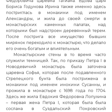
Федоровича царевна Татиана. Вдова царя
Бориса Годунова Ирина также именно здесь
постриглась в монахини под именем
Александры, и жила до своей смерти в
монастырских каменных палатах, над
которыми был надстроен деревянный терем.
После пострига все имущество бывших
мирянок переходило к монастырю, что делало
его очень богатым и влиятельным.
Монастырские стены в то время часто
служили темницей. Так, по приказу Петра I в
Новодевичий монастырь
была заточена
царевна Софья, которая после подавленного
Стрелецкого бунта была пострижена в
монахини под именем инокини Сусанны, и
прожила в монастыре с 1698 года по 1704.
Здесь же жила Евдокия Федоровна Лопухина
– первая жена Петра I, которая была была
сослана в Суздальский Покровский