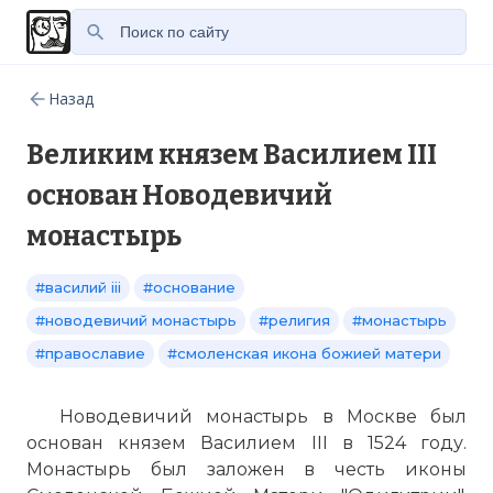
Назад
Великим князем Василием III
основан Новодевичий
монастырь
#василий iii
#основание
#новодевичий монастырь
#религия
#монастырь
#православие
#смоленская икона божией матери
Новодевичий монастырь в Москве был
основан князем Василием III в 1524 году.
Монастырь был заложен в честь иконы