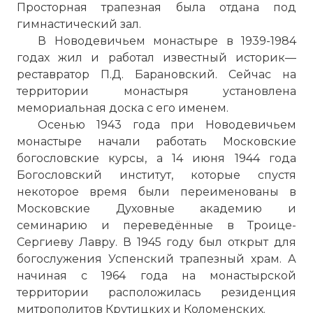
Строительство Новодевичьевого
Просторная трапезная была отдана под
монастыря. Миниатюра Лицевого
гимнастический зал.
летописного свода. Вторая половина XVI
В Новодевичьем монастыре в 1939-1984
века.Основан великим князем Василием
годах жил и работал известный историк—
III в 1524 году — в честь Смоленской
реставратор П.Д. Барановский. Сейчас на
иконы Божией Матери «Одигитрия» —
территории монастыря установлена
главной святыни Смоленска, в
мемориальная доска с его именем.
благодарность за овладение
Осенью 1943 года при Новодевичьем
Смоленском в 1514 году. На протяжении
монастыре начали работать Московские
первых двух столетий своего
богословские курсы, а 14 июня 1944 года
существования служил местом
Богословский институт, которые спустя
заточения царственных особ женского
некоторое время были переименованы в
пола.
Московские Духовные академию и
Фото статьи:
семинарию и переведённые в Троице-
Сергиеву Лавру. В 1945 году был открыт для
богослужения Успенский трапезный храм. А
начиная с 1964 года на монастырской
территории расположилась резиденция
митрополитов Крутицких и
Коломенских
.