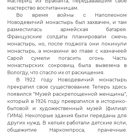
мастериц из Брабанта, передававшим свое
мастерство воспитанницам.
Во время войны с Наполеоном
Новодевичий монастырь
был захвачен, и там
разместилась армейская батарея.
Французские солдаты планировали сжечь
монастырь, но, после поджога они покинули
монастырь, а монахини во главе с казначеей
Сарой сумели погасить огонь. Часть
монастырских сокровищ была вывезена в
Вологду, что спасло их от расхищения.
В 1922 году
Новодевичий монастырь
прекратил свое существование. Теперь здесь
появился "Музей раскрепощенной женщины",
который в 1926 году превратился в историко-
бытовой и художественный музей (филиал
ГИМа). Некоторые здания были переданы для
других нужд. В кельях работали детские ясли,
общежитие Наркомпроса, прачечные.