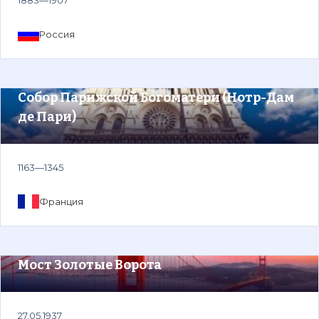
1883—1907
Россия
Собор Парижской Богоматери (Нотр-Дам
де Пари)
1163—1345
Франция
Мост Золотые Ворота
27.05.1937