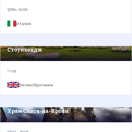
1296—1436
Италия
Стоунхендж
1 год
Великобритания
Храм Спаса-на-Крови