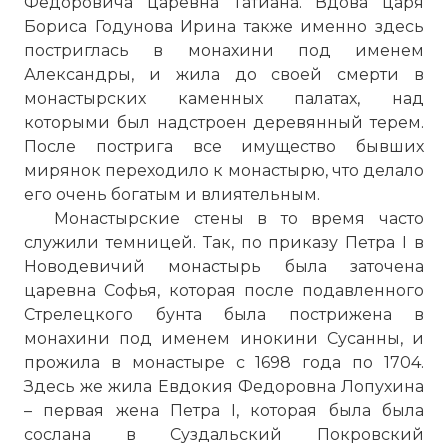
Федоровича царевна Татиана. Вдова царя
Бориса Годунова Ирина также именно здесь
постриглась в монахини под именем
Александры, и жила до своей смерти в
монастырских каменных палатах, над
которыми был надстроен деревянный терем.
После пострига все имущество бывших
мирянок переходило к монастырю, что делало
его очень богатым и влиятельным.
Монастырские стены в то время часто
служили темницей. Так, по приказу Петра I в
Новодевичий монастырь
была заточена
царевна Софья, которая после подавленного
Стрелецкого бунта была пострижена в
монахини под именем инокини Сусанны, и
прожила в монастыре с 1698 года по 1704.
Здесь же жила Евдокия Федоровна Лопухина
– первая жена Петра I, которая была была
сослана в Суздальский Покровский