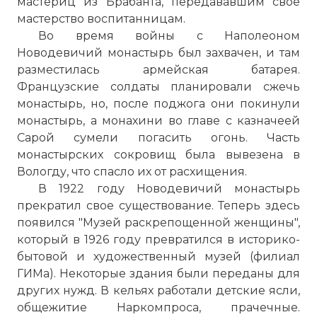
мастериц из Брабанта, передававшим свое
мастерство воспитанницам.
Во время войны с Наполеоном
План-схема Новодевичьего монастыря
Новодевичий монастырь
был захвачен, и там
Фото статьи:
разместилась армейская батарея.
Французские солдаты планировали сжечь
монастырь, но, после поджога они покинули
монастырь, а монахини во главе с казначеей
Сарой сумели погасить огонь. Часть
монастырских сокровищ была вывезена в
Вологду, что спасло их от расхищения.
В 1922 году
Новодевичий монастырь
прекратил свое существование. Теперь здесь
появился "Музей раскрепощенной женщины",
который в 1926 году превратился в историко-
бытовой и художественный музей (филиал
ГИМа). Некоторые здания были переданы для
других нужд. В кельях работали детские ясли,
общежитие Наркомпроса, прачечные.