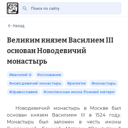
Назад
Великим князем Василием III
основан Новодевичий
монастырь
#василий iii
#основание
#новодевичий монастырь
#религия
#монастырь
#православие
#смоленская икона божией матери
Новодевичий монастырь в Москве был
основан князем Василием III в 1524 году.
Монастырь был заложен в честь иконы