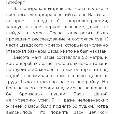
Гётеборг.
Запланированный, как флагман шведского
военного флота, королевский галеон Васа стал
позором шведского* кораблестроения,
затонув в свое первое плавание, даже не
выйдя в море. После катастрофы было
проведено расследование и состоялся суд. К
чести шведского монарха, который самолично
утвержал размеры Васы, никто не был наказан.
Высота мачт Васы составляла 52 метра, и
когда корабль лежал в Стокгольмской гавани
на глубине 30 метров, его мачты торчали над
водой, напоминая о том, сколько денег и
труда было потрачено на его постройку. Но
больше всего короля и адмирала волновали
64 бронзовых пушки Васы. Ценой
неимовернух усилий и даже человеческих
жизней с Васы было поднято 53 пушки. Когда
выяснилось, что поднять Васу целиком