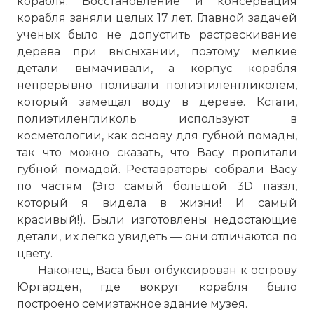
корабля. Восстановление и консервация
корабля заняли целых 17 лет. Главной задачей
ученых было не допустить растрескивание
дерева при высыхании, поэтому мелкие
детали вымачивали, а корпус корабля
непрерывно поливали полиэтиленгликолем,
который замещал воду в дереве. Кстати,
полиэтиленгликоль используют в
косметологии, как основу для губной помады,
так что можно сказать, что Васу пропитали
губной помадой. Реставраторы собрали Васу
по частям (Это самый большой 3D паззл,
который я видела в жизни! И самый
красивый!). Были изготовлены недостающие
детали, их легко увидеть — они отличаются по
цвету.
Наконец, Васа был отбуксирован к острову
Юргарден, где вокруг корабля было
построено семиэтажное здание музея.