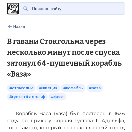
Назад
В гавани Стокгольма через
несколько минут после спуска
затонул 64-пушечный корабль
«Ваза»
#стокгольм
#швеция
#корабль
#ваза
#густав ii адольф
#флот
Корабль Васа (Vasa) был построен в 1628
году по приказу короля Густава II Адольфа,
того самого, который основал славный город