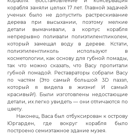
корабля. Восстановление и консервация
корабля заняли целых 17 лет. Главной задачей
ученых было не допустить растрескивание
дерева при высыхании, поэтому мелкие
детали вымачивали, а корпус корабля
непрерывно поливали полиэтиленгликолем,
который замещал воду в дереве. Кстати,
полиэтиленгликоль используют в
косметологии, как основу для губной помады,
так что можно сказать, что Васу пропитали
губной помадой. Реставраторы собрали Васу
по частям (Это самый большой 3D паззл,
который я видела в жизни! И самый
красивый!). Были изготовлены недостающие
детали, их легко увидеть — они отличаются по
цвету.
Наконец, Васа был отбуксирован к острову
Юргарден, где вокруг корабля было
построено семиэтажное здание музея.