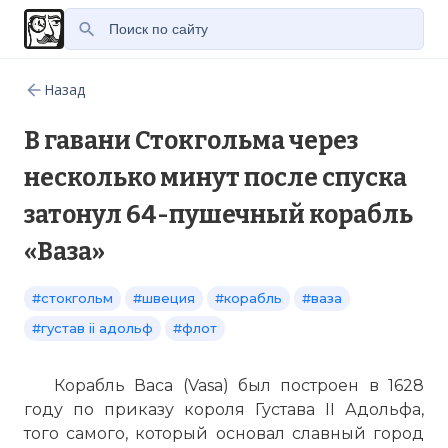
Назад
В гавани Стокгольма через
несколько минут после спуска
затонул 64-пушечный корабль
«Ваза»
#стокгольм
#швеция
#корабль
#ваза
#густав ii адольф
#флот
Корабль Васа (Vasa) был построен в 1628
году по приказу короля Густава II Адольфа,
того самого, который основал славный город