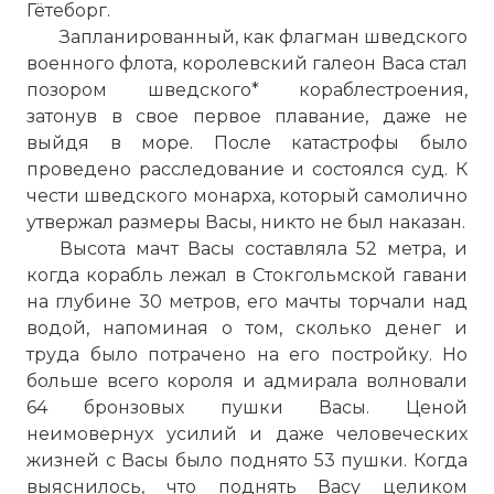
Гётеборг.
Запланированный, как флагман шведского
военного флота, королевский галеон Васа стал
позором шведского* кораблестроения,
затонув в свое первое плавание, даже не
выйдя в море. После катастрофы было
проведено расследование и состоялся суд. К
чести шведского монарха, который самолично
утвержал размеры Васы, никто не был наказан.
Высота мачт Васы составляла 52 метра, и
когда корабль лежал в Стокгольмской гавани
на глубине 30 метров, его мачты торчали над
водой, напоминая о том, сколько денег и
труда было потрачено на его постройку. Но
больше всего короля и адмирала волновали
64 бронзовых пушки Васы. Ценой
неимовернух усилий и даже человеческих
жизней с Васы было поднято 53 пушки. Когда
выяснилось, что поднять Васу целиком