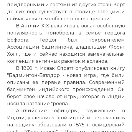
придворными и гостями из других стран. Корт
до сих пор существует в столице Швеции и
сейчас является собственностью церкви.
В Англии XIX века игра в волан особенную
популярность приобрела в семье герцога
Бофорта. Герцог был покровителем
Ассоциации бадминтона, владельцем Фронт
Холл, где и сейчас находится замечательная
коллекция античных ракеток и воланов.
В 1860 г. Исаак Спратт опубликовал книгу
"Бадминтон-Батлдор - новая игра", где были
описаны ее первые правила. Современный
бадминтон индийского происхождения. Он
берет свое начало от игры, которая в Индии
носила название "роопа".
Английские офицеры, служившие в
Индии, увлеклись этой игрой и, вернувшись
на родину, образовали в 1875 г. офицерский
клуб "Фолькстоун". Первым президентом