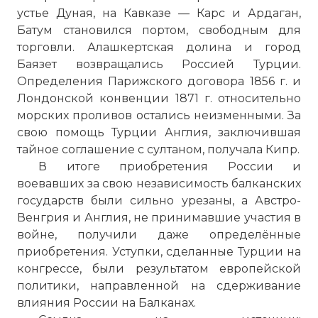
устье Дуная, на Кавказе — Карс и Ардаган,
Батум становился портом, свободным для
торговли. Алашкертская долина и город
Баязет возвращались Россией Турции.
Определения Парижского договора 1856 г. и
Лондонской конвенции 1871 г. относительно
морских проливов остались неизменными. За
свою помощь Турции Англия, заключившая
тайное соглашение с султаном, получала Кипр.
В итоге приобретения России и
воевавших за свою независимость балканских
государств были сильно урезаны, а Австро-
Венгрия и Англия, не принимавшие участия в
войне, получили даже определённые
приобретения. Уступки, сделанные Турции на
конгрессе, были результатом европейской
политики, направленной на сдерживание
Treaty of Berlin (1878)
влияния России на Балканах.
Имя: