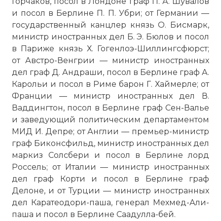
Горчаков, посол в Лондоне граф П. А. Шувалов
и посол в Берлине П. П. Убри; от Германии —
государственный канцлер князь О. Бисмарк,
министр иностранных дел Б. Э. Бюлов и посол
в Париже князь Х. Гогенлоэ-Шиллингсфюрст;
от Австро-Венгрии — министр иностранных
дел граф Д. Андраши, посол в Берлине граф А.
Карольи и посол в Риме барон Г. Хаймерле; от
Франции — министр иностранных дел В.
Ваддингтон, посол в Берлине граф Сен-Валье
и заведующий политическим департаментом
МИД И. Депре; от Англии — премьер-министр
граф Биконсфильд, министр иностранных дел
маркиз Солсбери и посол в Берлине лорд
Россель; от Италии — министр иностранных
дел граф Корти и посол в Берлине граф
Делоне, и от Турции — министр иностранных
дел Каратеодори-паша, генерал Мехмед-Али-
паша и посол в Берлине Саадулла-бей.