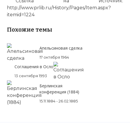
Ссылка на источник:
http://www.prlib.ru/History/Pages/Item.aspx?
Комментарий:
itemid=1224
Проверочный код:
Похожие темы
Апельсиновая сделка
17 октября 1964
Соглашения в Осло
13 сентября 1993
Берлинская
конференция (1884)
15.11.1884 - 26.02.1885
Вернуться в статью:
Берлинский трактат