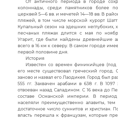
От античного периода в городе сохр
колоннады, среди памятников более п
церквей 5—6 вв. и мечетей 14—18 вв. В рай
пляжей, в том числе морской курорт Шатт
Купальный сезон на здешних неглубоких, 
песчаных пляжах длится с
мая
по
ноябр
Угарит, где были найдены древнейшие а
всего в 16 км к северу. В самом городе име
первой половине дня.
История
Известен со времен финикийцев (под 
его месте существовал греческий город. 
заново и назвал его Лаодикея. Город был р
555 гг. Захвачен арабами в 638 г. В 1097
отвоеван назад Саладином. С 16 века до 
составе Османской
империи
. В период
населяли преимущественно алавиты, тем
достаточное число суннитов и христиан. 
власть перешла к французам, которые пре