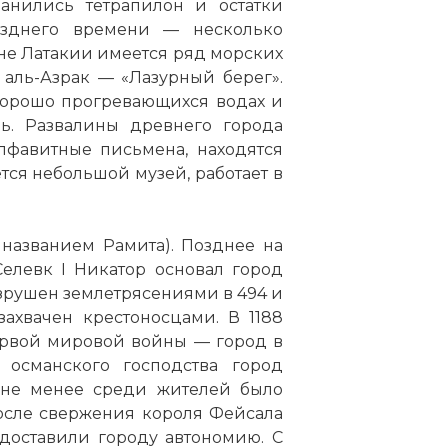
анились тетрапилон и остатки
озднего времени — несколько
оне Латакии имеется ряд морских
 аль-Азрак — «Лазурный берег».
хорошо прогревающихся водах и
ь. Развалины древнего города
лфавитные письмена, находятся
ется небольшой музей, работает в
названием Рамита). Позднее на
Селевк I Никатор основал город
азрушен землетрясениями в 494 и
 захвачен крестоносцами. В 1188
Первой мировой войны — город в
 османского господства город
 не менее среди жителей было
После свержения короля Фейсала
доставили городу автономию. С