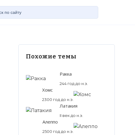
Похожие темы
Ракка
244 год до н.э.
Хомс
2300 год до н.э.
Латакия
II век до н.э.
Алеппо
2500 год до н.э.