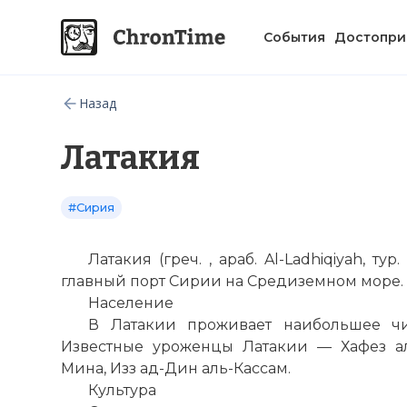
События
Достопри
Назад
Латакия
#Сирия
Латакия (греч. , араб. Al-Ladhiqiyah,
тур
.
главный
порт
Сирии на Средиземном море. 
Население
В Латакии проживает наибольшее чи
Известные уроженцы Латакии — Хафез ал
Мина, Изз ад-Дин аль-Касcам.
Культура