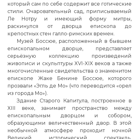
который сам
по
себе содержит все готические
стили. Очаровательный сад, приписываемый
Ле Нотру и имеющий форму митры,
раскинулся от дворца епископа до
крепостных стен галло-римских времен.
Музей Боссюе, расположенный в бывшем
епископальном дворце, представляет
серьёзную коллекцию произведений
живописи и скульптуры XVI-XIX веков а также
многочисленные свидетельства о знаменитом
епископе Жаке Бенине Боссюе, которого
прозвали «Эгль де Мо» (что переводится «
орел
из города Мо»).
Здание Старого Капитула, построенное в
XIII веке, занимает пространство между
епископальным дворцом и собором,
образующими величественный двор. В этой
необычной атмосфере проходит ночной
Великий исторический спектакль,