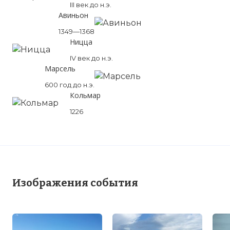
III век до н.э.
Авиньон
1349—1368
Ницца
IV век до н.э.
Марсель
600 год до н.э.
Кольмар
1226
Изображения события