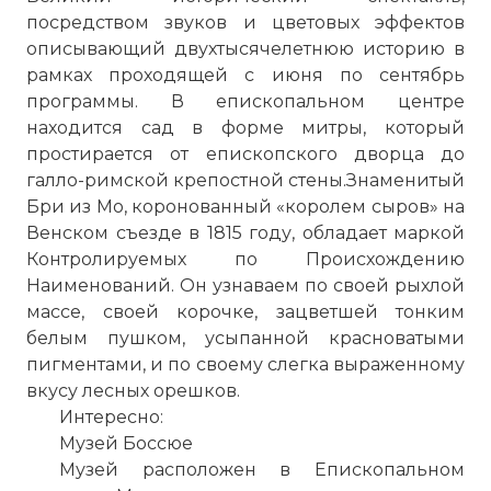
посредством звуков и цветовых эффектов
описывающий двухтысячелетнюю историю в
рамках проходящей с июня
по
сентябрь
программы. В епископальном центре
находится сад в форме митры, который
простирается от епископского дворца до
галло-римской крепостной стены.Знаменитый
Бри из Мо, коронованный «королем сыров» на
Венском съезде в 1815 году, обладает маркой
Контролируемых
по
Происхождению
Наименований. Он узнаваем
по
своей рыхлой
массе, своей корочке, зацветшей тонким
белым пушком, усыпанной красноватыми
пигментами, и
по
своему слегка выраженному
вкусу
лесных
орешков.
Интересно:
Музей Боссюе
Музей расположен в Епископальном