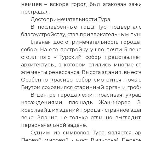
немцев – вскоре город был атакован за
пострадал.
Достопримечательности Тура
В послевоенные годы Тур подвергал
благоустройству, став привлекательным пун
Главная достопримечательность город
собор. На его постройку ушло почти 5 веков 
стоил того - Турский собор представля
архитектуры, в
котором
слились многие ст
элементы ренессанса. Высота здания, вмест
Особенно красиво собор смотрится ночью,
Внутри сохранился старинный орган и гро
В центре города лежит красивая, укр
насаждениями площадь Жан-Жорес. З
красивейших зданий города - странное зда
веке. Здание не только отлично выглядит
первоначальной задаче.
Одним из символов Тура является 
Первой мировой -
мост
Вильсона). Перво