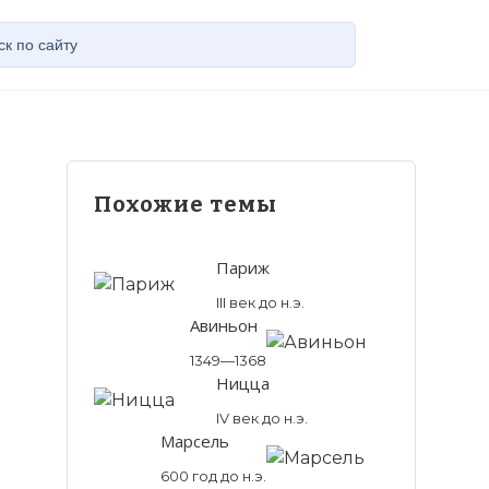
Похожие темы
Париж
III век до н.э.
Авиньон
1349—1368
Ницца
IV век до н.э.
Марсель
600 год до н.э.