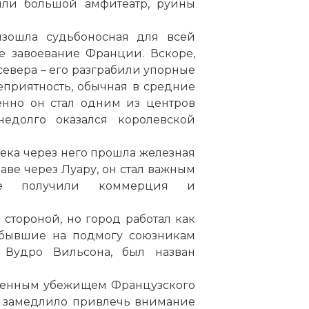
или большой амфитеатр, руины
изошла судьбоносная для всей
е завоевание Франции. Вскоре,
 севера – его разграбили упорные
еприятность, обычная в средние
енно он стал одним из центров
недолго оказался королевской
века через него прошла железная
аве через Луару, он стал важным
ние получили коммерция и
стороной, но город работал как
ибывшие на подмогу союзникам
 Вудро Вильсона, был назван
еменным убежищем Французского
не замедлило привлечь внимание