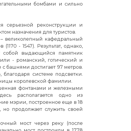
жигательными бомбами и сильно
ся серьезной реконструкции и
ктом назначения для туристов.
а – великолепный кафедральный
(1170 - 1547). Результат, однако,
ет собой выдающийся памятник
или - романский, готический и
е с башнями достигает 97 метров.
 благодаря системе подсветки.
бницы королевской фамилии.
ашенная фонтанами и железными
десь располагается одно из
ние мэрии, построенное еще в 18
, но продолжает служить своей
арочный
мост
через реку (после
начально
мост
построили в 1778