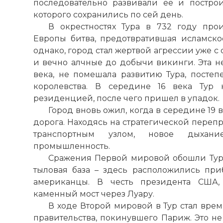
последовательно развивали её и постро
которого сохранились
по
сей день.
В окрестностях Тура в 732 году про
Европы битва, предотвратившая исламско
однако, город стал жертвой агрессии уже с
и вечно алчные до добычи викинги. Эта н
века, не помешала развитию Тура, постеп
королевства. В середине 16 века Тур 
резиденцией, после чего пришел в упадок.
Город вновь ожил, когда в середине 19 
дорога. Находясь на стратегической перепр
транспортным узлом, новое дыха
промышленность.
Сражения Первой мировой обошли Тур 
тыловая база – здесь расположились пр
американцы. В честь президента США,
каменный
мост
через Луару.
В ходе Второй мировой в Тур стал вр
правительства, покинувшего
Париж
. Это 