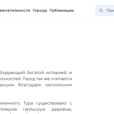
мечательности
Города
Публикации
 обладающий богатой историей и
ьностей. Город так же считается
анции благодаря нескольким
еменного Тура существовало с
атившие галльскую деревню,