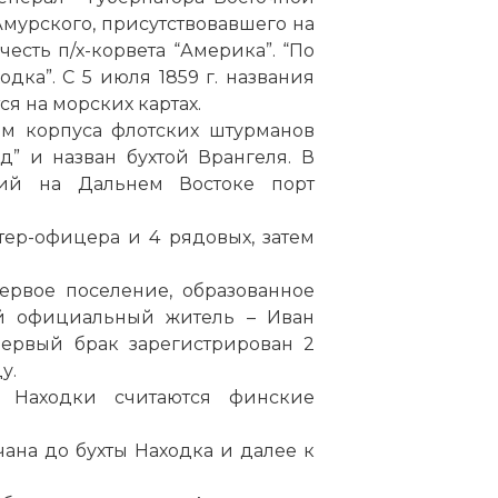
мурского, присутствовавшего на
честь п/
х
-корвета “Америка”. “
По
одка”. С 5 июля 1859 г. названия
я на морских картах.
ом корпуса флотских штурманов
д” и назван бухтой Врангеля. В
йший на Дальнем Востоке
порт
нтер-офицера и 4 рядовых, затем
первое поселение, образованное
й официальный житель – Иван
 первый брак зарегистрирован 2
у.
 Находки считаются финские
чана до бухты Находка и далее к