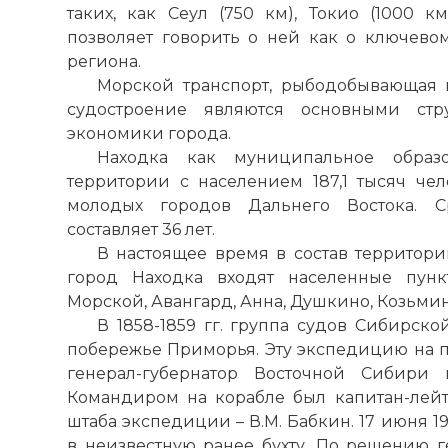
таких, как
Сеул
(750 км),
Токио
(1000 км
позволяет говорить о ней как о ключево
региона.
Морской транспорт, рыбодобывающая 
судостроение являются основными стр
экономики города.
Находка как муниципальное образ
территории с населением 187,1 тысяч чел
молодых городов Дальнего Востока. С
составляет 36 лет.
В настоящее время в состав территор
город Находка входят населенные пун
Морской, Авангард, Анна, Душкино, Козьмин
В 1858-1859 гг. группа судов Сибирск
побережье Приморья. Эту экспедицию на п
генерал-губернатор Восточной Сибири 
Командиром на корабле был капитан-лейте
штаба экспедиции – В.
М
. Бабкин. 17 июня 19
в неизвестную ранее бухту.
По
решению ге