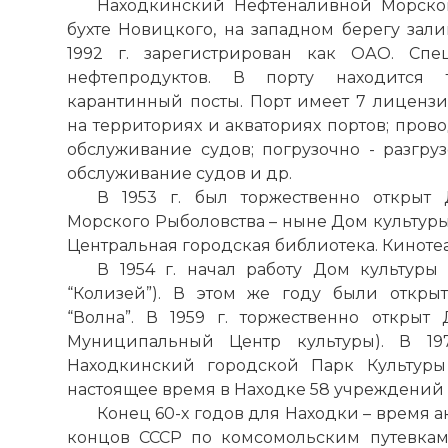
Находкинский Нефтеналивной Морск
бухте Новицкого, на западном берегу залив
1992 г. зарегистрирован как ОАО. Спе
нефтепродуктов. В
порту
находится т
карантинный посты.
Порт
имеет 7 лицензи
на территориях и акваториях
портов
; пров
обслуживание судов; погрузочно - разгру
обслуживание судов и др.
В 1953 г. был торжественно открыт
Морского Рыболовства – ныне Дом культур
Центральная городская библиотека. Кинотеатр
В 1954 г. начал работу Дом культур
“
Колизей
”). В этом же году были откры
“Волна”. В 1959 г. торжественно открыт
Муниципальный Центр культуры). В 1971
Находкинский городской Парк Культуры
настоящее время в Находке 58 учреждений 
Конец 60-
х
годов для Находки – время ак
концов СССР
по
комсомольским путевкам