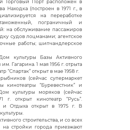
ой Торговый
Порт
расположен в
а Находка (построен в 1971 г., в
циализируется на переработке
аможенный, пограничный и
й: на обслуживание пассажиров
одку судов лоцманами; агентское
зочные работы; шипчандлерское
 Дом культуры Базы Активного
ы им.
Гагарина
. 1
мая
1956 г. отрыта
 “Спартак” открыт в мае 1958 г.
ы
рыбников
(сейчас супермаркет
ты кинотеатры “Буревестник” и
 Дом культуры моряков (сейчас
 г. открыт кинотеатр “Русь”.
 и Отдыха открыт в 1975 г. В
культуры.
тивного строительства, и со всех
 на стройки города приезжают