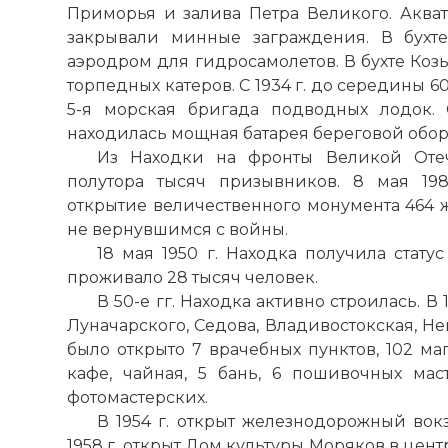
Приморья и залива Петра Великого. Аква
закрывали минные заграждения. В бухт
аэродром для гидросамолетов. В бухте Ко
торпедных катеров. С 1934 г. до середины 60
5-я морская бригада подводных лодок. 
находилась мощная батарея береговой обор
Из Находки на фронты Великой Оте
полутора тысяч призывников. 8
мая
198
открытие величественного монумента 464 ж
не вернувшимся с войны.
18
мая
1950 г. Находка получила статус
проживало 28 тысяч человек.
В 50-е гг. Находка активно строилась. В
Луначарского, Седова, Владивостокская, Нек
было открыто 7 врачебных пунктов, 102 маг
кафе, чайная, 5 бань, 6 пошивочных маст
фотомастерских.
В 1954 г. открыт железнодорожный вокз
1958 г. открыт Дом культуры Моряков в центр