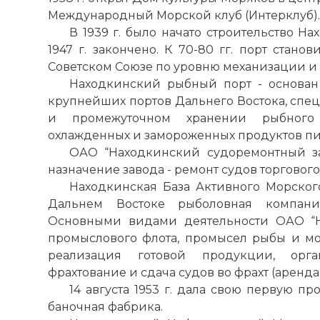
Международный Морской клуб (Интерклуб).
В 1939 г. было начато строительство Н
1947 г. закончено. К 70-80 гг.
порт
станови
Советском
Союзе
по
уровню механизации и 
Находкинский рыбный
порт
- основан
крупнейших
портов
Дальнего Востока, спе
и промежуточном хранении рыбного
охлажденных и замороженных продуктов пи
ОАО “Находкинский судоремонтный зав
назначение завода - ремонт судов торгового
Находкинская База Активного Морског
Дальнем Востоке рыболовная компания
Основными видами деятельности ОАО “Н
промыслового флота, промысел рыбы и мо
реализация готовой продукции, орга
фрахтование и сдача судов во фрахт (аренда 
14 августа 1953 г. дала свою первую п
баночная фабрика.