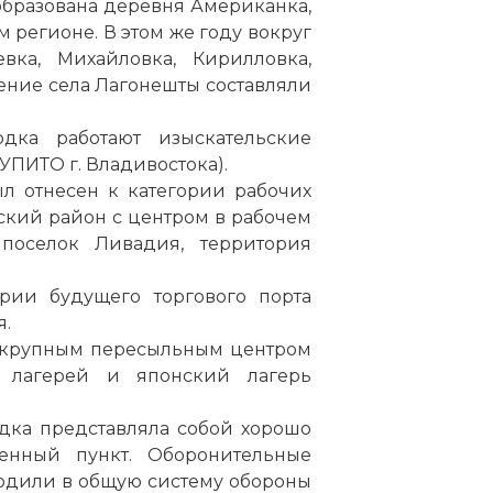
бразована деревня Американка,
 регионе. В этом же году вокруг
евка,
Михайловка
, Кирилловка,
ление села Лагонешты составляли
дка работают изыскательские
 УПИТО г.
Владивостока
).
ыл отнесен к категории рабочих
нский район с центром в рабочем
поселок Ливадия, территория
ории будущего торгового
порта
я.
крупным пересыльным центром
 лагерей и японский лагерь
одка представляла собой хорошо
енный пункт. Оборонительные
одили в общую систему обороны