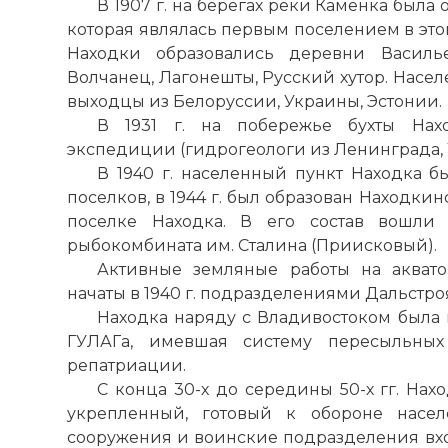
В 1907 г. на берегах реки
Каменка
была о
которая являлась первым поселением в этом
Находки образовались деревни Василь
Волчанец, Лагонешты, Русский хутор. Насе
выходцы из Белоруссии, Украины, Эстонии.
В 1931 г. на побережье бухты Нахо
экспедиции (гидрогеологи из Ленинграда,
В 1940 г. населенный пункт Находка б
поселков, в 1944 г. был образован Находки
поселке Находка. В его состав вошли 
рыбокомбината им. Сталина (Приисковый).
Активные земляные работы на акват
начаты в 1940 г. подразделениями Дальстро
Находка наряду с
Владивостоком
была 
ГУЛАГа, имевшая систему пересыльных
репатриации.
С конца 30-
х
до середины 50-
х
гг. Нах
укрепленный, готовый к обороне насел
сооружения и воинские подразделения вх