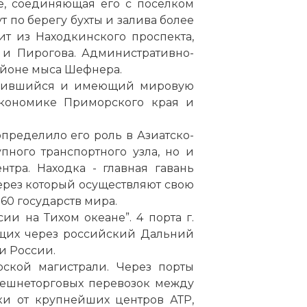
е, соединяющая его с поселком
ут
по
берегу бухты и залива более
ит из Находкинского проспекта,
 и Пирогова. Административно-
айоне мыса Шефнера.
ложившийся и имеющий мировую
кономике
Приморского
края и
определило его
роль
в Азиатско-
пного транспортного узла, но и
нтра. Находка - главная гавань
через который осуществляют свою
0 государств мира.
сии на Тихом океане”. 4
порта
г.
ящих через российский Дальний
и России.
рской магистрали. Через
порты
нешнеторговых перевозок между
ки от крупнейших центров АТР,