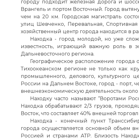
городу подходит железная дорога и шосс
Врангель и
портом
Восточный. Город вытян
чем на 20 км. Городская магистраль состо
улиц Шевченко, Перевальная, Спортивная
хозяйственный центр города находится в р
Находка - город молодой, но уже с
известность, играющий важную
роль
в э
Дальневосточного региона.
Географическое расположение города 
Тихоокеанском регионе не только как кру
промышленного, делового, культурного це
России на Дальнем Востоке, город -
порт
, 
внешнеэкономическую деятельность около 6
Находку часто называют “Воротами Рос
Находка обрабатывают 2/3 грузов, проход
Восток, что составляет 40% внешней торговл
Находка - конечный пункт Транссиби
города осуществляется основной объем в
Россией и странами АТР. Близость Наход