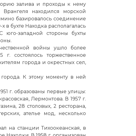
торию залива и проходы к нему
е Врангеля находился морской
зьмино базировалось соединение
-
х
в бухте Находка располагалась
С юго-западной стороны бухты
оны.
чественной войны ушло более
5 г. состоялось торжественное
ителям города и окрестных сел,
 города. К этому моменту в ней
 1951 г. образованы первые улицы:
расовская, Лермонтова. В 1957 г.
азина, 28 столовых, 2 ресторана,
ерских, ателье мод, несколько
ал на станции Тихоокеанская, в
е Находки. В 1958 г. организован