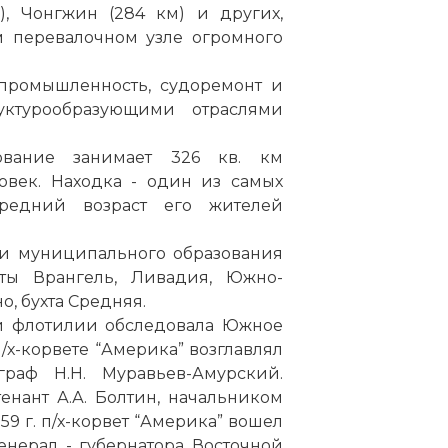
), Чонгжин (284 км) и других,
м перевалочном узле огромного
промышленность, судоремонт и
уктурообразующими отраслями
ование занимает 326 кв. км
овек. Находка - один из самых
редний возраст его жителей
ии муниципального образования
кты Врангель, Ливадия,
Южно
-
о, бухта Средняя.
ой флотилии обследовала
Южное
/
х
-корвете “Америка” возглавлял
граф Н.Н. Муравьев-Амурский.
нант А.А. Болтин, начальником
59 г. п/
х
-корвет “Америка” вошел
нерал - губернатора Восточной