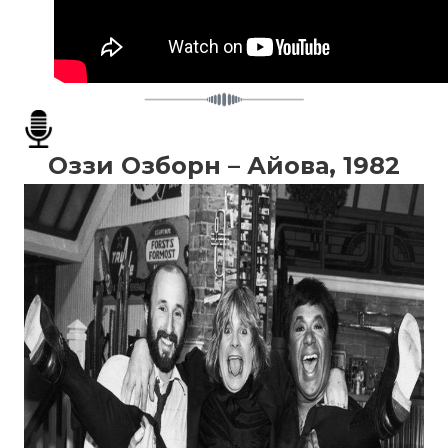
Оззи Озборн – Айова, 1982