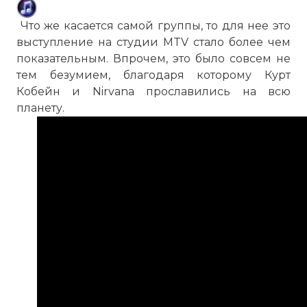
Что же касается самой группы, то для нее это
выступление на студии MTV стало более чем
показательным. Впрочем, это было совсем не
тем безумием, благодаря которому Курт
Кобейн и Nirvana прославились на всю
планету.