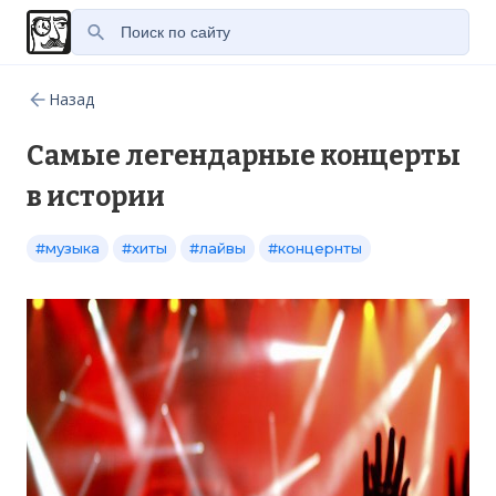
Назад
Самые легендарные концерты
в истории
#музыка
#хиты
#лайвы
#концернты