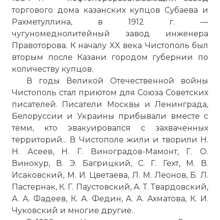
торгового дома казанских купцов Субаева и
Рахметуллина, в 1912 г. —
чугуномеднолитейный завод инженера
Правоторова. К началу XX века Чистополь был
вторым после
Казани
городом губернии
по
количеству купцов.
В годы Великой Отечественной войны
Чистополь стал приютом для Союза Советских
писателей. Писатели
Москвы
и Ленинграда,
Белоруссии и Украины прибывали вместе с
теми, кто эвакуировался с захваченных
территорий... В Чистополе жили и творили Н.
Н. Асеев, Н. Г. Виноградов-Мамонт, Г. О.
Винокур, В. Э. Багрицкий, С. Г. Гехт,
М
. В.
Исаковский,
М
. И. Цветаева, Л.
М
.
Леонов
, Б. Л.
Пастернак, К. Г. Паустовский, А. Т. Твардовский,
А. А. Фадеев, К. А. Федин, А. А. Ахматова, К. И.
Чуковский и многие другие.