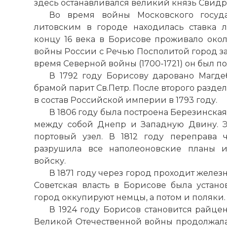
здесь останавливался великий князь Свидр
Во время войны Московского госуд
литовским в городе находилась ставка 
концу 16 века в Борисове проживало окол
войны России с Речью Посполитой город за
время Северной войны (1700-1721) он был п
В 1792 году Борисову даровано Магде
брамой парит Св.Петр. После второго разде
в состав Российской
империи
в 1793 году.
В 1806 году была построена Березинская
между собой
Днепр
и Западную Двину. Э
портовый узел. В 1812 году переправа 
разрушила все наполеоновские планы и
войску.
В 1871 году через город проходит жел
Советская власть в Борисове была установ
город оккупируют немцы, а потом и поляки
В 1924 году Борисов становится райце
Великой Отечественной войны продолжала