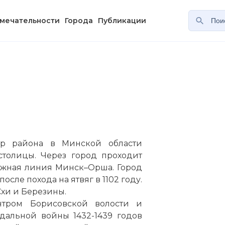
мечательности
Города
Публикации
тр района в Минской области
столицы. Через город проходит
рожная линия
Минск
–
Орша
. Город
сле похода на ятвяг в 1102 году.
Схи и Березины.
нтром Борисовской волости и
дальной войны 1432-1439 годов