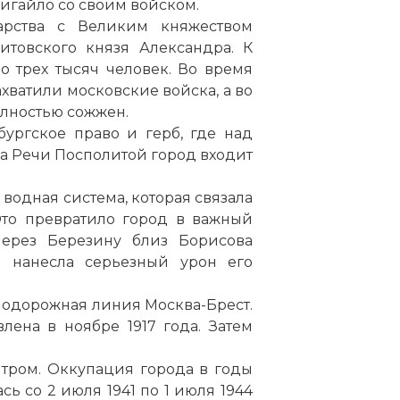
игайло со своим войском.
арства с Великим княжеством
литовского князя
Александра
. К
о трех тысяч человек. Во время
хватили московские войска, а во
олностью сожжен.
бургское право и герб, где над
ла Речи Посполитой город входит
 водная система, которая связала
то превратило город в важный
через Березину близ Борисова
 нанесла серьезный урон его
езнодорожная линия
Москва
-
Брест
.
лена в ноябре 1917 года. Затем
.
нтром. Оккупация города в годы
сь со 2 июля 1941
по
1 июля 1944