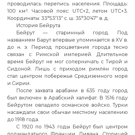
проводилась перепись населения. Площадь:
100 км². Часовой пояс: UTC+2, летом UTC+3.
Координаты: 33°53′13″ с. ш. 35°30′47″ в. д.
История Бейрута
Бейрут — старинный город. Под
названием Барут впервые упоминается в XV в.
до н. э. Период процветания города тесно
связан с Римской
империей
. Длительное
время Бейрут не мог соперничать с Тирой и
Сидоной. Лишь с приходом римлян город
стал центром побережья Средиземного моря
и Сирии.
После захвата арабами в 635 году город
был включен в Арабский халифат. В 1516 году
Бейрутом овладело османское войско.
Турки
насаждали свои обычаи местному населению
до 1918 года.
С 1920
по
1943 годы Бейрут был центром
подмандатного Франции
Ливана
. Столицей