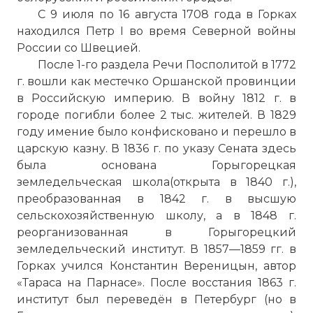
С 9 июля
по
16 августа 1708 года в Горках
находился Петр I во время Северной войны
России со Швецией.
После 1-го раздела Речи Посполитой в 1772
г. вошли как местечко Оршанской провинции
в Российскую
империю
. В войну 1812 г. в
городе погибли более 2 тыс. жителей. В 1829
году имение было конфисковано и перешло в
царскую казну. В 1836 г.
по
указу Сената здесь
была основана Горыгорецкая
земледельческая школа(открыта в 1840 г.),
преобразованная в 1842 г. в высшую
сельскохозяйственную школу, а в 1848 г.
реорганизованная в Горыгорецкий
земледельческий институт. В 1857—1859 гг. в
Горках учился
Константин
Вереницын, автор
«Тараса на Парнасе». После восстания 1863 г.
институт был переведён в Петербург (но в