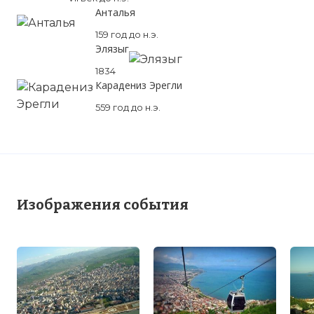
Анталья
159 год до н.э.
Элязыг
1834
Карадениз Эрегли
559 год до н.э.
Изображения события