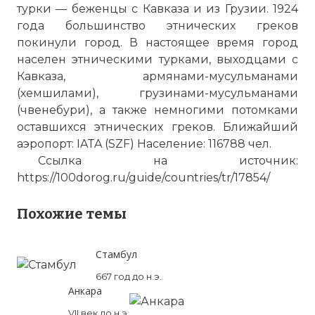
турки
— беженцы с Кавказа и из Грузии. 1924
года большинство этнических греков
покинули город. В настоящее время город
населен этническими
турками
, выходцами с
Кавказа, армянами-мусульманами
(хемшилами), грузинами-мусульманами
(чвенебури), а также немногими потомками
оставшихся этнических греков. Ближайший
аэропорт: IATA (SZF) Население: 116788 чел.
Ссылка на источник:
https://100dorog.ru/guide/countries/tr/17854/
Похожие темы
Стамбул
667 год до н.э.
Анкара
VII век до н.э.