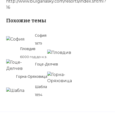
http://www.bulgariasky.com/resorts/index.shtml?
16
Похожие темы
София
1879
Пловдив
6000 год до н.э.
Гоце-Делчев
Горна-Оряховица
Шабла
1894