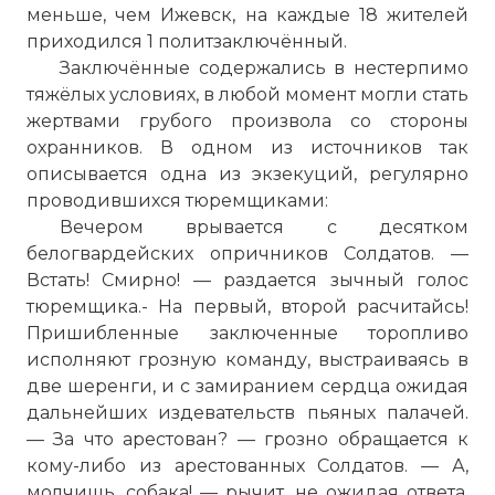
меньше, чем Ижевск, на каждые 18 жителей
приходился 1 политзаключённый.
Заключённые содержались в нестерпимо
тяжёлых условиях, в любой момент могли стать
жертвами грубого произвола со стороны
охранников. В одном из источников так
описывается одна из экзекуций, регулярно
проводившихся тюремщиками:
Вечером врывается с десятком
белогвардейских опричников Солдатов. —
Встать! Смирно! — раздается зычный голос
тюремщика.- На первый, второй расчитайсь!
Пришибленные заключенные торопливо
исполняют грозную команду, выстраиваясь в
две шеренги, и с замиранием сердца ожидая
дальнейших издевательств пьяных палачей.
— За что арестован? — грозно обращается к
кому-либо из арестованных Солдатов. — А,
молчишь, собака! — рычит, не ожидая ответа,