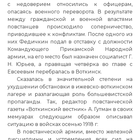
с недоверием относились к офицерам,
опасаясь военного переворота. В результате
между гражданской и военной властями
повстанцев происходило соперничество,
приводившее к конфликтам. После одного из
них Федичкин подал в отставку с должности
Командующего Прикамской Народной
армии, на его место был назначен социалист Г.
Н. Юрьев, а правящая четвёрка во главе с
Евсеевым перебралась в Воткинск.
Сказалась в значительной степени на
ухудшении обстановки в ижевско-воткинском
лагере и разлагающая роль большевистской
пропаганды. Так, редактор повстанческой
газеты «Воткинский вестник» А. Гутман в своих
мемуарах следующим образом описывал
ситуацию в войсках осенью 1918 г:
В повстанческой армии, вместо железной
дисциплины и устремления всех сил на