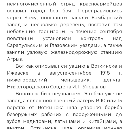
немногочисленный отряд красноармейцев
оставил город без боя). Переправившись
через Каму, повстанцы заняли Камбарский
завод и несколько деревень, поставив там
небольшие гарнизоны. В течение сентября
повстанцы установили контроль над
Сарапульским и Глазовским уездами, а также
заняли узловую железнодорожную станцию
Агрыз.
Вот как описывал ситуацию в Воткинске и
Ижевске в августе-сентябре 1918 г.
нижегородский меньшевик, депутат
Нижегородского Совдепа И. Г. Уповалов:
Воткинск был неузнаваем. Это был уже не
завод, а сплошной военный лагерь. В 10 или 15
верстах от Воткинска шла упорная борьба
безоружных рабочих с вооруженными до
зубов мадьярами, латышами и китайцами, а
внутри Воткинска шла организационная