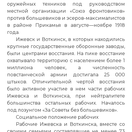
оружейных техников под руководством
местной организации «Союз фронтовиков»
против большевиков и эсеров-максималистов
в районе Прикамья в августе—ноябре 1918
года.
Ижевск и Воткинск, в которых находились
крупные государственные оборонные заводы,
были центрами восстания. На пике восстание
охватывало территорию с населением более 1
миллиона человек, а численность
повстанческой армии достигала 25 000
штыков. Отличительной чертой восстания
было активное участие в нем части рабочих
Ижевска и Воткинска, при нейтралитете
большинства остальных рабочих. Началось
под лозунгом «За Советы без большевиков».
Социальное положение рабочих
Рабочие Ижевска и Воткинска, вместе со
своими семьями составлявшие не менее 73