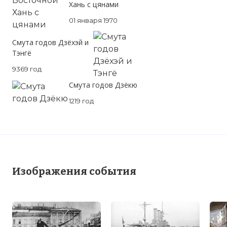
Хань с цянами
01 января 1970
Смута годов Дзёхэй и
Тэнгё
9369 год
Смута годов Дзёкю
1219 год
Изображения события