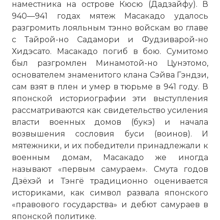
наместника на острове Кюсю (Дадзайфу). В
940—941 годах мятеж Масакадо удалось
разгромить лояльным тэнно войскам во главе
с Тайрой-но Садамори и Фудзиварой-но
Хидэсато. Масакадо погиб в бою. Сумитомо
был разгромлен Минамотой-но Цунэтомо,
основателем знаменитого клана Сэйва Гэндзи,
сам взят в плен и умер в тюрьме в 941 году. В
японской историографии эти выступления
рассматриваются как свидетельство усиления
власти военных домов (букэ) и начала
возвышения сословия буси (воинов). И
мятежники, и их победители принадлежали к
военным домам, Масакадо же иногда
называют «первым самураем». Смута годов
Дзёхэй и Тэнгё традиционно оценивается
историками, как символ развала японского
«правового государства» и дебют самураев в
японской политике.