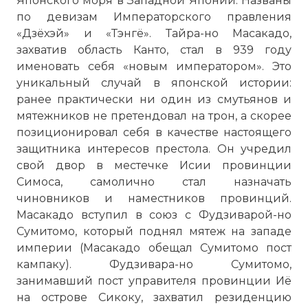
Японского моря в Западной Японии. Названы
по девизам Императорского правления
«Дзёхэй» и «Тэнгё». Тайра-но Масакадо,
захватив область Канто, стал в 939 году
именовать себя «новым императором». Это
уникальный случай в японской истории:
ранее практически ни один из смутьянов и
мятежников не претендовал на трон, а скорее
позиционировал себя в качестве настоящего
защитника интересов престола. Он учредил
свой двор в местечке Исии провинции
Симоса, самолично стал назначать
чиновников и наместников провинций.
Масакадо вступил в союз с Фудзиварой-но
Сумитомо, который поднял мятеж на западе
империи (Масакадо обещал Сумитомо пост
кампаку). Фудзивара-но Сумитомо,
занимавший пост управителя провинции Иё
на острове Сикоку, захватил резиденцию