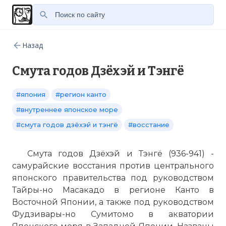
Назад
Смута годов Дзёхэй и Тэнгё
#япония
#регион канто
#внутреннее японское море
#смута годов дзёхэй и тэнгё
#восстание
Смута годов Дзёхэй и Тэнгё (936-941) -
самурайские восстания против центрального
японского правительства под руководством
Тайры-но Масакадо в регионе Канто в
Восточной Японии, а также под руководством
Фудзивары-но Сумитомо в акватории