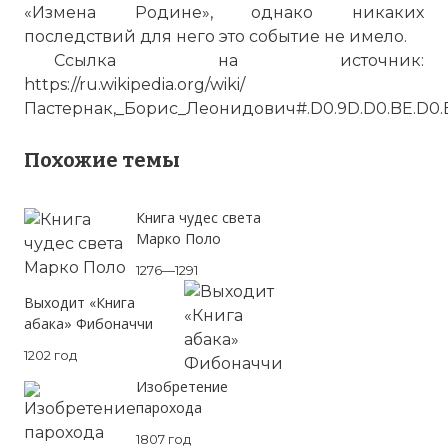
«Измена Родине», однако никаких
последствий для него это событие не имело.
Ссылка на источник:
https://ru.wikipedia.org/wiki/
Пастернак,_Борис_Леонидович#.D0.9D.D0.BE.D0.B1.D
Похожие темы
Книга чудес света
Марко Поло
1276—1291
Выходит «Книга
абака» Фибоначчи
1202 год
Изобретение
парохода
1807 год