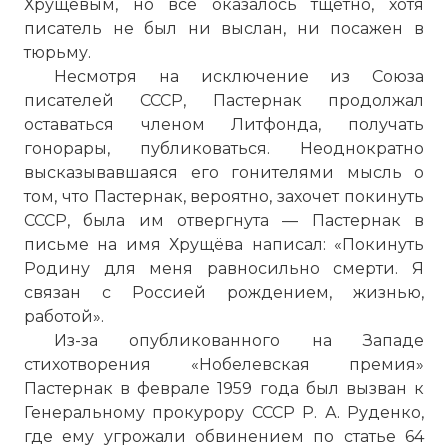
Хрущёвым, но всё оказалось тщетно, хотя
писатель не был ни выслан, ни посажен в
тюрьму.
Несмотря на исключение из Союза
писателей СССР, Пастернак продолжал
оставаться членом Литфонда, получать
гонорары, публиковаться. Неоднократно
высказывавшаяся его гонителями мысль о
том, что Пастернак, вероятно, захочет покинуть
СССР, была им отвергнута — Пастернак в
письме на имя Хрущёва написал: «Покинуть
Родину для меня равносильно смерти. Я
связан с Россией рождением, жизнью,
работой».
Из-за опубликованного на Западе
стихотворения «Нобелевская премия»
Пастернак в феврале 1959 года был вызван к
Генеральному прокурору СССР Р. А. Руденко,
где ему угрожали обвинением по статье 64