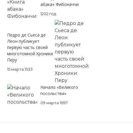
абака» Фибоначчи
1202 год
Педро де Сьеса де
Леон публикует
первую часть своей
многотомной Хроники
Перу
15 марта 1533
Начало «Великого
посольства»
09 марта 1697