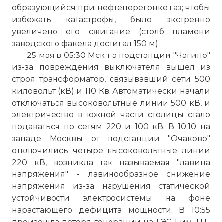
образующийся при нефтеперегонке газ; чтобы
избежать катастрофы, было экстренно
увеличено его сжигание (столб пламени
заводского факела достигал 150 м).
25 мая в 05:30 Мск на подстанции "Чагино"
из-за повреждения выключателя вышел из
строя трансформатор, связывавший сети 500
киловольт (кВ) и 110 Кв. Автоматически начали
отключаться высоковольтные линии 500 кВ, и
электричество в южной части столицы стало
подаваться по сетям 220 и 100 кВ. В 10:10 на
западе Москвы от подстанции "Очаково"
отключились четыре высоковольтные линии
220 кВ, возникла так называемая "лавина
напряжения" - лавинообразное снижение
напряжения из-за нарушения статической
устойчивости электросистемы на фоне
нарастающего дефицита мощности. В 10:55
произошла потеря генерации на ГЭС-1 им. П.Г.