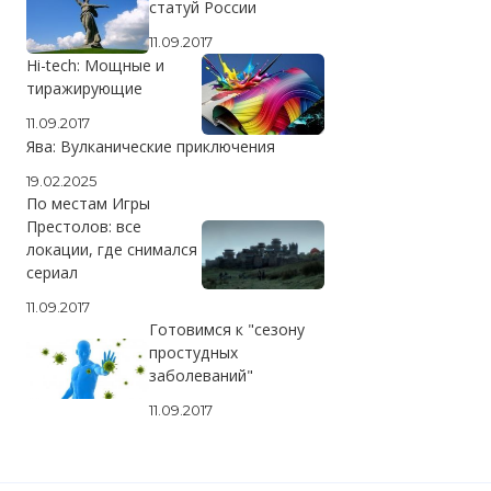
статуй России
11.09.2017
Hi-tech: Мощные и
тиражирующие
11.09.2017
Ява: Вулканические приключения
19.02.2025
По местам Игры
Престолов: все
локации, где снимался
сериал
11.09.2017
Готовимся к "сезону
простудных
заболеваний"
11.09.2017