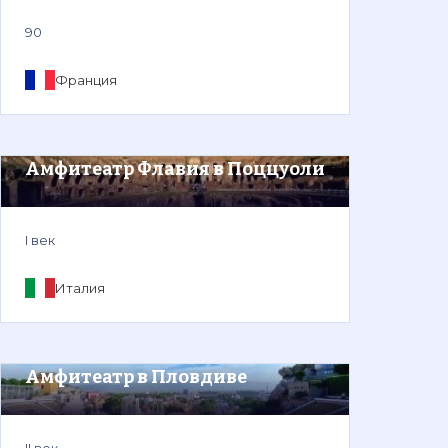
90
Франция
Амфитеатр Флавия в Поццуоли
I век
Италия
Амфитеатр в Пловдиве