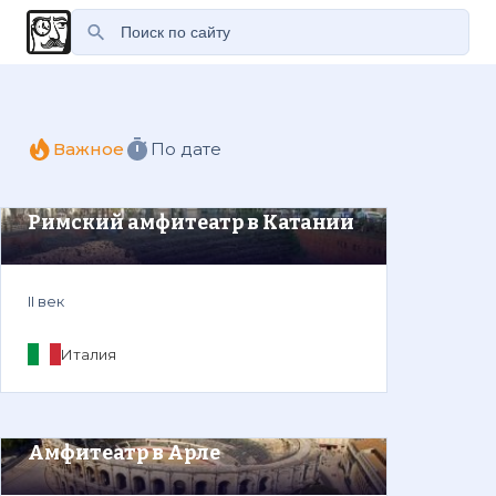
Важное
По дате
Римский амфитеатр в Катании
II век
Италия
Амфитеатр в Арле