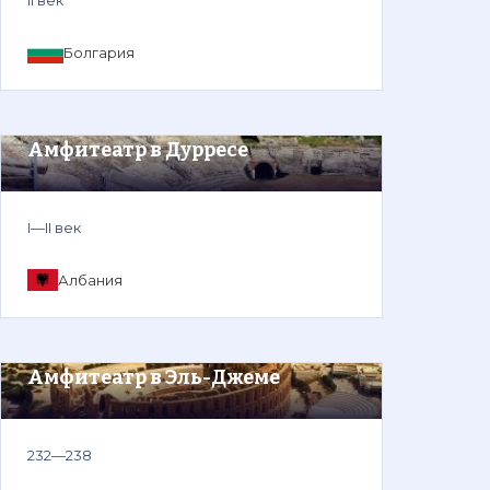
II век
Болгария
Амфитеатр в Дурресе
I—II век
Албания
Амфитеатр в Эль-Джеме
232—238