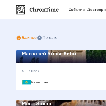
События
Достопри
Важное
По дате
Мавзолей Айша-Биби
XII—XIII век
Казахстан
Мост Инков