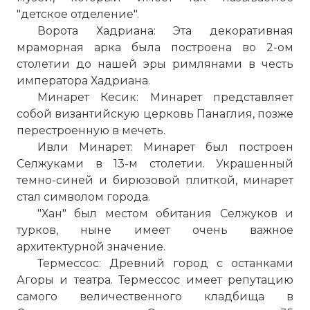
"детское отделение".
Ворота Хадриана: Эта декоративная
мраморная арка была построена во 2-ом
столетии до нашей эры римлянами в честь
императора Хадриана.
Минарет Кесик: Минарет представляет
собой византийскую церковь Панаглия, позже
перестроенную в мечеть.
Ивли Минарет: Минарет был построен
Селжуками в 13-
м
столетии. Украшенный
темно-синей и бирюзовой плиткой, минарет
стал символом города.
"Хан" был местом обитания Селжуков и
турков
, ныне имеет очень важное
архитектурной значение.
Термессос: Древний город с останками
Агоры и театра. Термессос имеет репутацию
самого величественного кладбища в