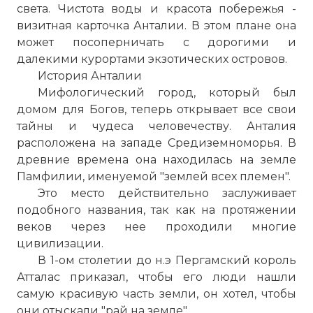
света. Чистота воды и красота побережья -
визитная карточка Анталии. В этом плане она
может посоперничать с дорогими и
далекими курортами экзотических
островов
.
История Анталии
Мифологический город, который был
домом для Богов, теперь открывает все свои
тайны и чудеса человечеству. Анталия
расположена на западе Средиземноморья. В
древние времена она находилась на земле
Памфилии, именуемой "землей всех племен".
Это место действительно заслуживает
подобного названия, так как на протяжении
веков через нее проходили многие
цивилизации.
В 1-ом столетии до н.э Пергамский король
Атталас приказал, чтобы его люди нашли
самую красивую часть земли, он хотел, чтобы
они отыскали "рай на земле".