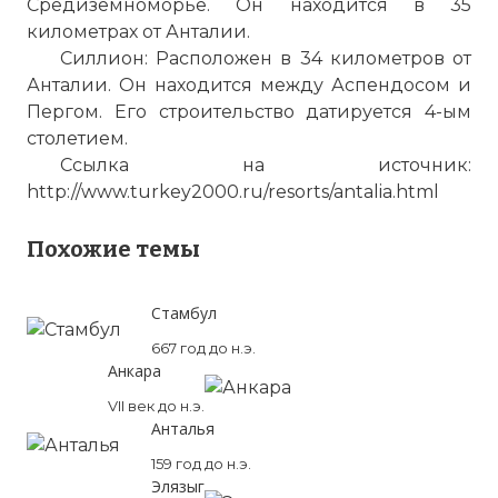
Средиземноморье. Он находится в 35
километрах от Анталии.
Силлион: Расположен в 34 километров от
Анталии. Он находится между Аспендосом и
Пергом. Его строительство датируется 4-ым
столетием.
Ссылка на источник:
http://www.turkey2000.ru/resorts/antalia.html
Похожие темы
Стамбул
667 год до н.э.
Анкара
VII век до н.э.
Анталья
159 год до н.э.
Элязыг