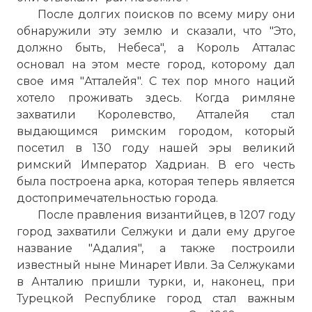
После долгих поисков
по
всему миру они
обнаружили эту землю и сказали, что "Это,
должно быть, Небеса", а Король Атталас
основал на этом месте город, которому дал
свое имя "Атталейя". С тех пор много наций
хотело проживать здесь. Когда римляне
захватили Королевство, Атталейя стал
выдающимся римским городом, который
посетил в 130 году нашей эры великий
римский Император Хадриан. В его честь
была построена арка, которая теперь является
достопримечательностью города.
После правления византийцев, в 1207 году
город захватили Селжуки и дали ему другое
название "Адалия", а также построили
известный ныне Минарет Ивли. За Селжуками
в Анталию пришли
турки
, и, наконец, при
Турецкой Республике город стал важным