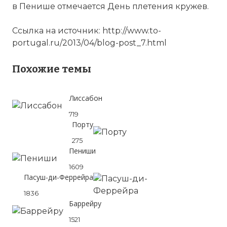
в Пенише отмечается День плетения кружев.
Ссылка на источник: http://www.to-
portugal.ru/2013/04/blog-post_7.html
Похожие темы
Лиссабон
719
Порту
275
Пениши
1609
Пасуш-ди-Феррейра
1836
Баррейру
1521