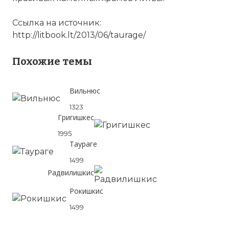
Ссылка на источник:
http://litbook.lt/2013/06/taurage/
Похожие темы
Вильнюс
1323
Григишкес
1995
Таураге
1499
Радвилишкис
Рокишкис
1499