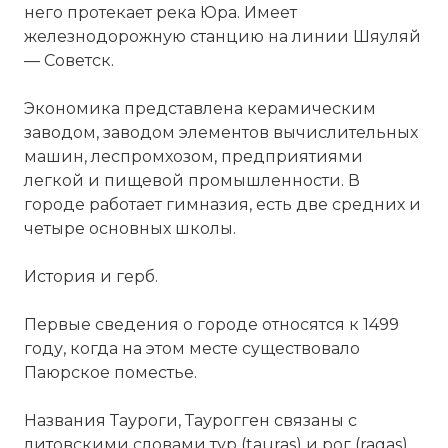
него протекает река Юра. Имеет
железнодорожную станцию на линии
Шяуляй
—
Советск
.
Экономика представлена керамическим
заводом, заводом элементов вычислительных
машин, леспромхозом, предприятиями
легкой и пищевой промышленности. В
городе работает гимназия, есть две средних и
четыре основных школы.
История и герб.
Первые сведения о городе относятся к 1499
году, когда на этом месте существовало
Паюрское поместье.
Названия Тауроги, Таурогген связаны с
литовскими словами
тур
(tauras) и рог (ragas).