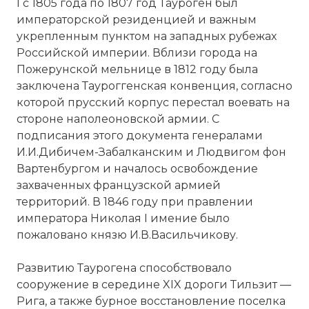
I с 1805 года
по
1807 год Тауроген был
императорской резиденцией и важным
укрепленным пунктом на западных рубежах
Российской
империи
. Вблизи города на
Пожерунской мельнице в 1812 году была
заключена Тауроггенская конвенция, согласно
которой прусский корпус перестал воевать на
стороне наполеоновской армии. С
подписания этого документа генералами
И.И.Дибичем-Забалканским и Людвигом фон
Вартенбургом и началось освобождение
захваченных французской армией
территорий. В 1846 году при правлении
императора
Николая
I имение было
пожаловано князю И.В.Васильчикову.
Развитию Таурогена способствовало
сооружение в середине XIX дороги Тильзит —
Рига
, а также бурное восстановление поселка