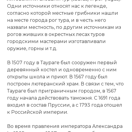
Одни источники относят нас к легенде,
согласно которой местные грибники нашли
на месте города рог
тура
, и в честь него
назвали местность,
по
другим источникам из
рогов живших в окрестных лесах
туров
городскими мастерами изготавливали
оружие, горны и т.д.
В 1507 году в Таураге был сооружен первый
деревянный костел и одновременно с
ним
открыты школа и приют. В 1567 году был
построен лютеранский храм. В связи с тем, что
Таураге был приграничным городом, в 1567
году начала действовать таможня. С 1691 года
входил в состав Пруссии, а с 1793 года отошел
к Российской
империи
.
Во время правления императора
Александра