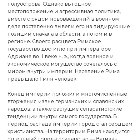
полуострова. Однако выгодное
местоположение и агрессивная политика,
вместе с рядом нововведений в военном
деле постепенно вывели его на лидирующие
позиции сначала в области, а потом и в
регионе. Своего расцвета Римское
государство достигло при императоре
Адриане во II веке н. э., когда военное и
экономическое могущество сочеталось с
миром внутри
империи
. Население Рима
превышало 1 млн человек.
Конец
империи
положили многочисленные
вторжения извне германских и славянских
народов, а также растущие сепаратистские
тенденции внутри самого государства. В
период распада
империи
город стал сердцем
христианства. На территории Рима находится
отдельный город-государство —
Ватикан
,