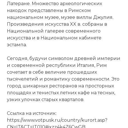
Латеране. Множество археологических
находок
представлены в Римском
национальном музее, музее виллы Джулия.
Произведения искусства XX в. собраны в
Национальной галерее современного
искусства и в Национальном кабинете
эстампа.
Сегодня, будучи символом древней
империи
и современной республики Италия, Рим
сочетает в себе величие прошедших
тысячелетий и романтику современности. Это
город шикарных ресторанов на просторных
площадях и тенистых летних кафе на тесных,
узких улочках старых кварталов.
Ссылка на источник:
https://www.votpusk.ru/country/kurort.asp?
CN=IT&CT=IT010#ixzz4k4Z6CwGB