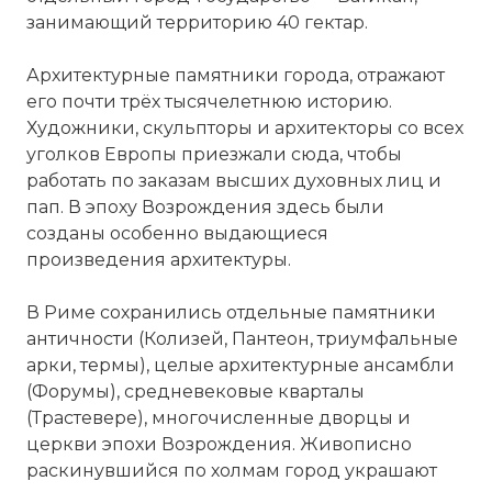
занимающий территорию 40 гектар.
Архитектурные памятники города, отражают
его почти трёх тысячелетнюю историю.
Художники, скульпторы и архитекторы со всех
уголков Европы приезжали сюда, чтобы
работать
по
заказам высших духовных лиц и
пап
. В эпоху Возрождения здесь были
созданы особенно выдающиеся
произведения архитектуры.
В Риме сохранились отдельные памятники
античности (
Колизей
, Пантеон, триумфальные
арки, термы), целые архитектурные ансамбли
(Форумы), средневековые кварталы
(Трастевере), многочисленные дворцы и
церкви эпохи Возрождения. Живописно
раскинувшийся
по
холмам город украшают