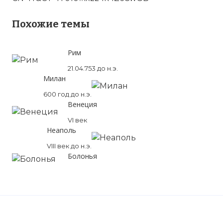
Похожие темы
Рим
21.04.753 до н.э.
Милан
600 год до н.э.
Венеция
VI век
Неаполь
VIII век до н.э.
Болонья