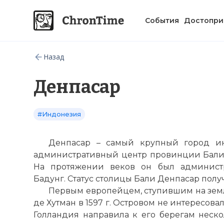
События
Достопри
Назад
Денпасар
#Индонезия
Денпасар – самый крупный город и
административный центр провинции Бали
На протяжении веков он был админист
Бадунг. Статус столицы Бали Денпасар получи
Первым европейцем, ступившим на зе
де Хутман в 1597 г.
Островом
не интересовали
Голландия направила к его берегам неско