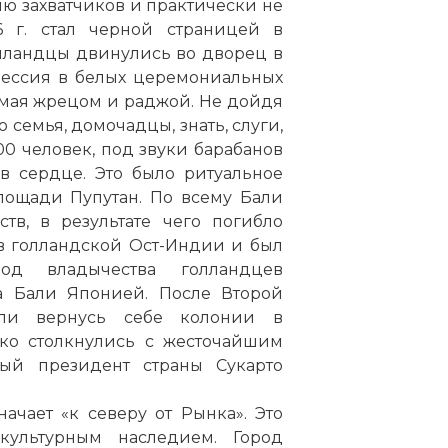
ю захватчиков и практически не
6 г. стал черной страницей в
ландцы двинулись во дворец в
цессия в белых церемониальных
емая жрецом и раджой. Не дойдя
 семья, домочадцы, знать, слуги,
0 человек, под звуки барабанов
в сердце. Это было ритуальное
лощади Пупутан.
По
всему Бали
тв, в результате чего погибло
в голландской Ост-Индии и был
од владычества голландцев
а
Бали Японией. После Второй
ли вернусь себе колонии в
ако столкнулись с жесточайшим
рвый президент страны Сукарто
ачает «к северу от Рынка». Это
ультурным наследием. Город