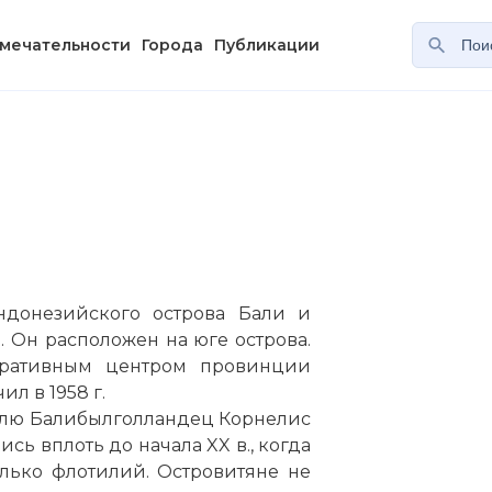
мечательности
Города
Публикации
ндонезийского
острова
Бали и
. Он расположен на юге
острова
.
ративным центром провинции
л в 1958 г.
млю Балибылголландец Корнелис
сь вплоть до начала XX в., когда
лько флотилий. Островитяне не