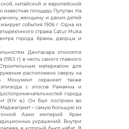
ской, китайской и европейской
но известная площадь Пупутан. На
ужчину, женщину и двоих детей
изирует события 1906 г. Одна из
етырёхликого стража Catur Muka
ентра города. Храмы, дворцы и
.
льностям Денпасара относятся
 (1953 г) в честь самого главного
 Строительным материалом для
ружение расположено сверху на
а. Монумент охраняют также
 эпизоды с эпосов Рамаяны и
 достопримечательностей города
т (XIV в.). Он был построен во
о Маджапахит – самую большую из
осточной Азии
империй
. Храм
радиционных украшений. Внутри
дерева, в который бьют набат. В