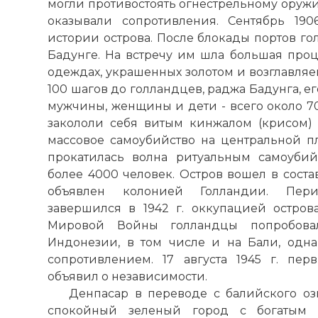
могли противостоять огнестрельному оружи
оказывали сопротивления. Сентябрь 190
истории
острова
. После блокады
портов
гол
Бадунге. На встречу им шла большая про
одеждах, украшенных золотом и возглавля
100 шагов до голландцев, раджа Бадунга, его
мужчины, женщины и дети - всего около 70
закололи себя витым кинжалом (крисом) 
массовое самоубийство на центральной п
прокатилась волна ритуальным самоубийс
более 4000 человек.
Остров
вошел в соста
объявлен колонией Голландии. Пери
завершился в 1942 г. оккупацией
остров
Мировой Войны голландцы попробова
Индонезии, в том числе и на Бали, одн
сопротивлением. 17 августа 1945 г. пе
объявил о независимости.
Денпасар в переводе с балийского озн
спокойный зеленый город с богатым к