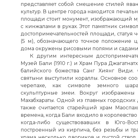
представляет собой смешение стилей яван
культур. В центре города находится печаль
площади стоит монумент, изображающий м
с кинжалами в руках. Этот памятник символ
достопримечательностей площади, статуя ч
(5
м
), обозначающего точное положение ц
дома окружены рисовыми полями и садами
К другим интересным достопримечате
Музей Бали (1910 г.) и Храм Пура Джагатнатха
балийского божества Санг Хиянг Види.
святыни выступили кораллы. Основное соо
черепахе, как символе земного шар
скульптурные змеи. Вокруг изображены
Махабхараты. Одной из главных городских
также считается старейший храм Маоспахи
времена, когда Бали входило в королевств
когда-либо существовавших в Юго-В
построенный из кирпича, без резьбы и т
храма несколько двориков и пустой ствол 