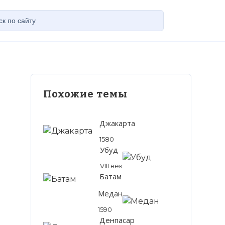
Похожие темы
Джакарта
1580
Убуд
VIII век
Батам
Медан
1590
Денпасар