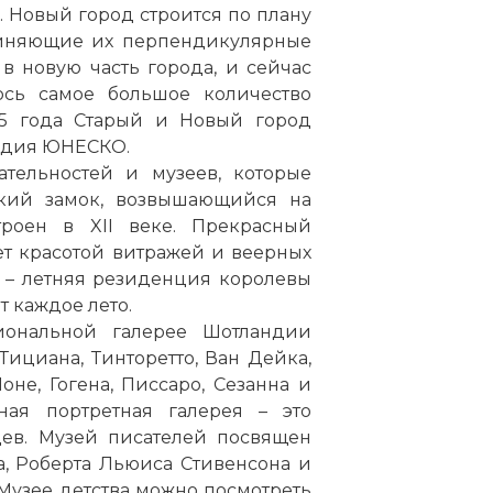
а. Новый город строится
по
плану
диняющие их перпендикулярные
в новую часть города, и сейчас
ось самое большое количество
995 года Старый и Новый город
ледия ЮНЕСКО.
тельностей и музеев, которые
кий замок
, возвышающийся на
роен в XII веке. Прекрасный
т красотой витражей и веерных
– летняя резиденция
королевы
т каждое лето.
иональной галерее Шотландии
Тициана, Тинторетто,
Ван
Дейка,
Моне, Гогена, Писсаро, Сезанна и
ная портретная галерея – это
цев. Музей писателей посвящен
са, Роберта Льюиса Стивенсона и
 Музее детства можно посмотреть