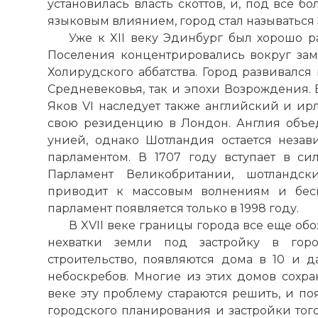
установилась власть скоттов, и, под все 
языковым влиянием, город стал называться
Уже к XII веку Эдинбург был хорошо 
Поселения концентрировались вокруг зам
Холирудского аббатства. Город развивался
Средневековья, так и эпохи Возрождения. 
Яков VI наследует также английский и ир
свою резиденцию в
Лондон
. Англия объ
унией, однако Шотландия остается неза
парламентом. В 1707 году вступает в сил
Парламент Великобритании, шотландск
приводит к массовым волнениям и бес
парламент появляется только в 1998 году.
В XVII веке границы города все еще обо
нехватки земли под застройку в горо
строительство, появляются дома в 10 и д
небоскребов. Многие из этих домов сохран
веке эту проблему стараются решить, и по
городского планирования и застройки тог