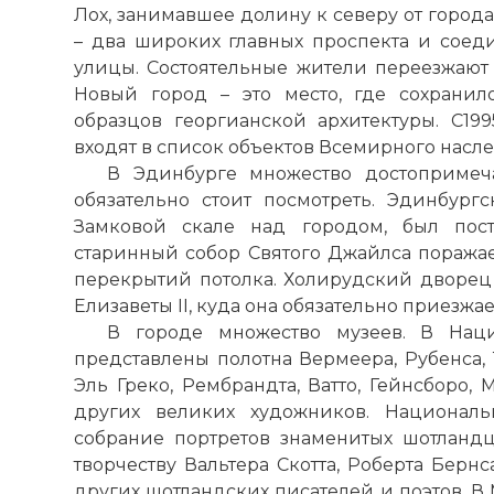
Лох
, занимавшее долину к северу от город
– два широких главных проспекта и сое
улицы. Состоятельные жители переезжают 
Новый город – это место, где сохранил
образцов георгианской архитектуры. С1
входят в список объектов Всемирного нас
В Эдинбурге множество достопримеча
обязательно стоит посмотреть.
Эдинбургс
Замковой скале над городом, был пост
старинный собор Святого Джайлса поражае
перекрытий потолка.
Холирудский дворец
Елизаветы II, куда она обязательно приезжае
В городе множество музеев. В Нац
представлены полотна Вермеера, Рубенса, 
Эль Греко, Рембрандта, Ватто, Гейнсборо, 
других великих художников. Националь
собрание портретов знаменитых шотланд
творчеству Вальтера Скотта, Роберта Берн
других шотландских писателей и поэтов. В