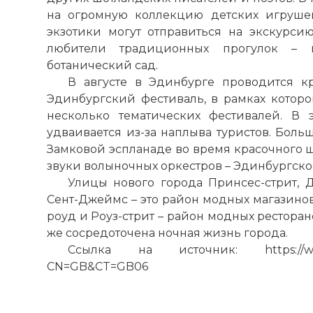
на огромную коллекцию детских игрушек
экзотики могут отправиться на экскурс
любители традиционных прогулок – 
ботанический сад.
В августе в Эдинбурге проводится 
Эдинбургский фестиваль, в рамках котор
несколько тематических фестивалей. В 
удваивается из-за наплыва туристов. Боль
Замковой эспланаде во время красочного 
звуки волыночных оркестров – Эдинбургское
Улицы нового города Принсес-стрит, 
Сент-Джеймс – это район модных магазинов 
роуд и Роуз-стрит – район модных ресторан
же сосредоточена ночная жизнь города.
Ссылка на источник: https://www.vo
CN=GB&CT=GB06