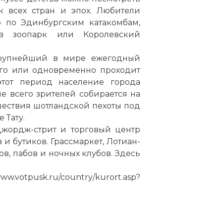
 всех стран и эпох. Любители
ию
по
Эдинбургским катакомбам,
в зоопарк или Королевский
крупнейший в мире ежегодный
ого или одновременно проходит
этот период население города
ше всего зрителей собирается на
шествия шотландской пехоты под
 Тату.
Джордж-стрит и торговый центр
и бутиков. Грассмаркет, Лотиан-
ов, пабов и ночных клубов. Здесь
tpusk.ru/country/kurort.asp?