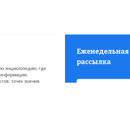
Еженедельная
рассылка
ю энциклопедию, где
 информацию.
тов, точек зрения,
Присылаем только актуа
Свежие и интересующие 