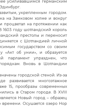
более усиливавшимся германским
 Эдинбург.
развитым, укрепленным городом.
ка на Замковом холме и вокруг
 и процветал на протяжении как
В 1603 году шотландский король
ландский престолы и переносит
единяется с Шотландией личной
висимым государством со своим
у «Акт об унии», и образуется
ий парламент упразднен, что
порядкам. Вновь в Шотландии
значены городской стеной. Из-за
де развивается многоэтажное
аже 15, прообразы современных
ились в Старом городе. В XVIII
является Новый город – образец
о времени. Осушается озеро Нор