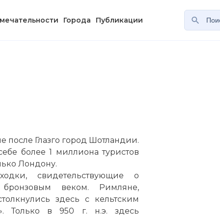
мечательности
Города
Публикации
е после
Глазго
город Шотландии.
ебе более 1 миллиона туристов
лько
Лондону
.
аходки
, свидетельствующие о
 бронзовым веком. Римляне,
толкнулись здесь с кельтским
. Только в 950 г. н.э. здесь