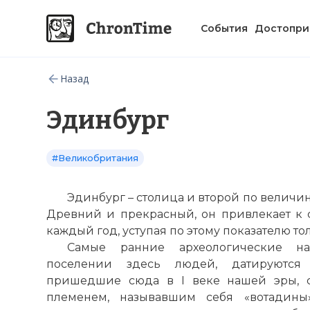
События
Достопри
Назад
Эдинбург
#Великобритания
Эдинбург – столица и второй
по
величин
Древний и прекрасный, он привлекает к с
каждый год, уступая
по
этому показателю то
Самые ранние археологические
н
поселении здесь людей, датируются
пришедшие сюда в I веке нашей эры, с
племенем, называвшим себя «вотадины»