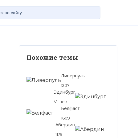
Похожие темы
Ливерпуль
1207
Эдинбург
VII век
Белфаст
1609
Абердин
1179