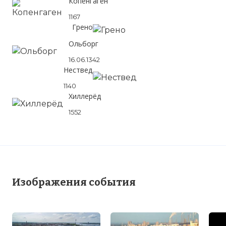
Копенгаген
1167
Грено
Ольборг
16.06.1342
Нествед
1140
Хиллерёд
1552
Изображения события