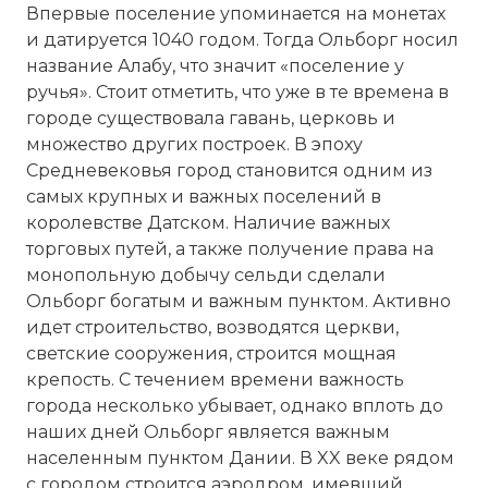
Впервые поселение упоминается на монетах
и датируется 1040 годом. Тогда Ольборг носил
название Алабу, что значит «поселение у
ручья». Стоит отметить, что уже в те времена в
городе существовала гавань, церковь и
множество других построек. В эпоху
Средневековья город становится одним из
самых крупных и важных поселений в
королевстве Датском. Наличие важных
торговых путей, а также получение права на
монопольную добычу сельди сделали
Ольборг богатым и важным пунктом. Активно
идет строительство, возводятся церкви,
светские сооружения, строится мощная
крепость. С течением времени важность
города несколько убывает, однако вплоть до
наших дней Ольборг является важным
населенным пунктом Дании. В XX веке рядом
с городом строится аэродром, имевший