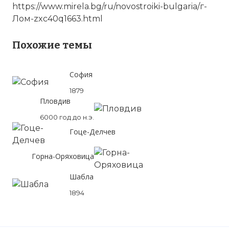
https://www.mirela.bg/ru/novostroiki-bulgaria/г-
Лом
-zxc40q1663.html
Похожие темы
София
1879
Пловдив
6000 год до н.э.
Гоце-Делчев
Горна-Оряховица
Шабла
1894