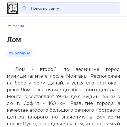
Назад
Лом
#Болгария
Лом
- второй
по
величине город
муниципалитета после
Монтаны
. Расположен
на берегу реки Дунай, у устья его притока -
реки
Лом
. Расстояние до областного центра г.
Монтана
составляет 49 км, до г.
Видин
- 55 км, а
до г.
София
- 160 км. Развитие города в
качестве второго большого речного портового
центра (второго
по
значению в Болгарии
после
Русе
), определяется тем, что это самый