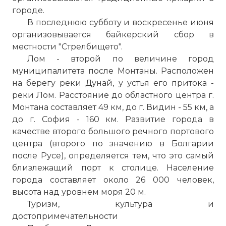
городе.
В последнюю субботу и воскресенье июня
организовывается байкерский сбор в
местности "Стрелбището".
Лом
- второй
по
величине город
муниципалитета после
Монтаны
. Расположен
на берегу реки Дунай, у устья его притока -
реки
Лом
. Расстояние до областного центра г.
Монтана
составляет 49 км, до г.
Видин
- 55 км, а
до г.
София
- 160 км. Развитие города в
качестве второго большого речного портового
центра (второго
по
значению в Болгарии
после
Русе
), определяется тем, что это самый
близлежащий
порт
к столице. Население
города составляет около 26 000 человек,
высота над уровнем моря 20
м
.
Туризм, культура и
достопримечательности