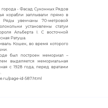
 города - Фасад Суконных Рядов
вья корабли заплывали прямо в
 Ряды увенчаны 70-метровой
колокольни установлены статуи
роля Альберта I. С восточной
сная Ратуша.
иваль Кошек, во время которого
шни.
роде был построен мемориал –
лем выделяется мемориальная
ная с 1928 года, перед вратами
.
.ru/page-id-587.html