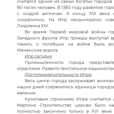
считался одним из самых богатых городов
80 тысяч человек. В 1383 году развитие го
с осадой англичан. К концу XVI века 
сократилось. На Ипр неоднократно сов
Людовика XIV.
Во время Первой мировой войны го
Западного фронта. Ипр трижды выступал а
память о погибших на войне была воз
Мененские ворота
.
Ипр сегодня
Промышленность города представл
отраслями. Развито текстильное машиностр
Достопримечательности Ипра
Весь центр города заслуживает внимани
наших дней сохранились единицы городов,
явление.
Культовым строением Ипра считается 
Мартина
. Строительство церкви было на
полностью закончено только в XVI веке