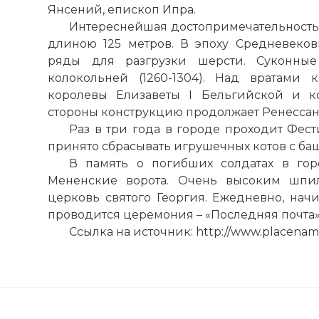
Янсений, епископ Ипра.
Интереснейшая достопримечательность
длиною 125 метров. В эпоху Средневеко
ряды для разгрузки шерсти. Суконные
колокольней (1260-1304). Над вратами 
королевы
Елизаветы I Бельгийской и ко
стороны конструкцию продолжает Ренессан
Раз в три года в городе проходит Фест
принято сбрасывать игрушечных котов с ба
В память о погибших солдатах в го
Мененские ворота
. Очень высоким шпи
церковь святого Георгия. Ежедневно, начи
проводится церемония – «Последняя почта»
Ссылка на источник: http://www.placename