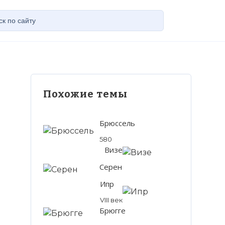
Похожие темы
Брюссель
580
Визе
Серен
Ипр
VIII век
Брюгге