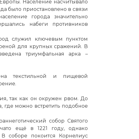
 Европы. Население насчитывало
рода было приостановлено в связи
население города значительно
ершались набеги противников
род служил ключевым пунктом
реной для крупных сражений. В
ведена триумфальная арка –
ена текстильной и пищевой
оение.
я, так как он окружен рвом. До
 где можно встретить подобное
раннеготический собор Святого
чато ещё в 1221 году, однако
. В соборе покоится Корнелиус