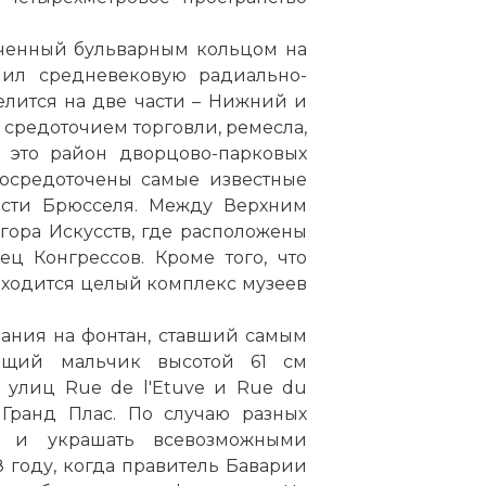
иченный бульварным кольцом на
анил средневековую радиально-
лится на две части – Нижний и
средоточием торговли, ремесла,
 это район дворцово-парковых
сосредоточены самые известные
ости Брюсселя. Между Верхним
ора Искусств, где расположены
ц Конгрессов. Кроме того, что
аходится целый комплекс музеев
мания на фонтан, ставший самым
ющий мальчик
высотой 61 см
 улиц Rue de l'Etuve и Rue du
 Гранд Плас.
По
случаю разных
ь и украшать всевозможными
8 году, когда правитель Баварии