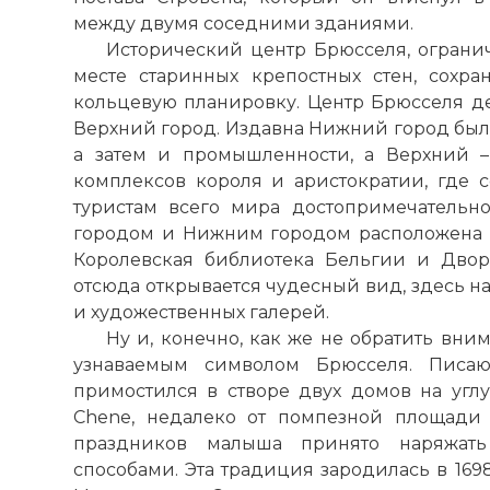
между двумя соседними зданиями.
Исторический центр Брюсселя, огран
месте старинных крепостных стен, сохр
кольцевую планировку. Центр Брюсселя де
Верхний город. Издавна Нижний город был 
а затем и промышленности, а Верхний –
комплексов короля и аристократии, где 
туристам всего мира достопримечательн
городом и Нижним городом расположена г
Королевская библиотека Бельгии и Дворе
отсюда открывается чудесный вид, здесь н
и художественных галерей.
Ну и, конечно, как же не обратить вни
узнаваемым символом Брюсселя.
Писа
примостился в створе двух домов на углу
Chene, недалеко от помпезной площади
праздников малыша принято наряжат
способами. Эта традиция зародилась в 169