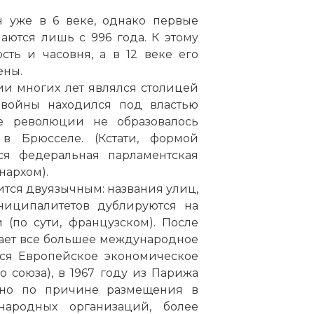
н уже в 6 веке, однако первые
ются лишь с 996 года. К этому
ть и часовня, а в 12 веке его
ены.
ии многих лет являлся столицей
 войны находился под властью
те революции не образовалось
в Брюсселе. (Кстати, формой
ся федеральная парламентская
нархом).
ится двуязычным: названия улиц,
ниципалитетов дублируются на
 (
по
сути, французском). После
ает все большее международное
тся
Европейское экономическое
 союза), в 1967 году из
Парижа
нно
по
причине размещения в
народных организаций, более