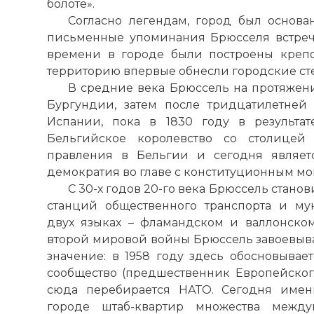
болоте».
Согласно легендам, город был основа
письменные упоминания Брюсселя встреча
времени в городе были построены крепос
территорию впервые обнесли городские ст
В средние века Брюссель на протяжен
Бургундии, затем после тридцатилетней
Испании, пока в 1830 году в результа
Бельгийское королевство со столицей 
правления в Бельгии и сегодня являет
демократия во главе с конституционным мо
С 30-
х
годов 20-го века Брюссель станов
станций общественного транспорта и му
двух языках – фламандском и валлонском
второй мировой войны Брюссель завоевыв
значение: в 1958 году здесь обосновывае
сообщество
(предшественник Европейского
сюда перебирается НАТО. Сегодня име
городе штаб-квартир множества между