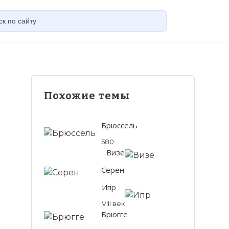
Похожие темы
Брюссель
580
Визе
Серен
Ипр
VIII век
Брюгге