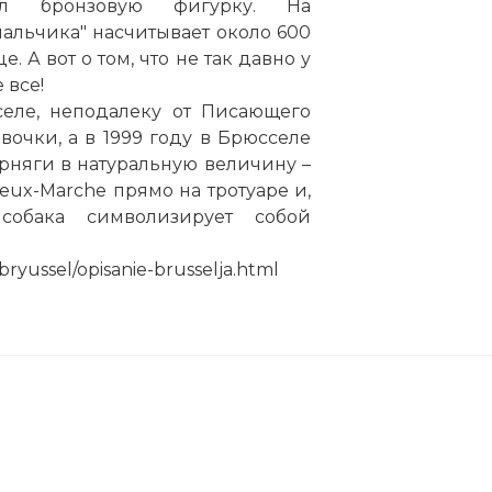
ел бронзовую фигурку. На
льчика" насчитывает около 600
 А вот о том, что не так давно у
 все!
селе, неподалеку от Писающего
очки, а в 1999 году в Брюсселе
рняги в натуральную величину –
ieux-Marche прямо на тротуаре и,
собака символизирует собой
bryussel/opisanie-brusselja.html