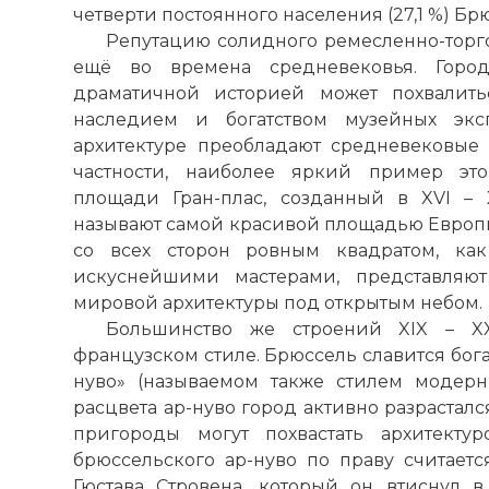
четверти постоянного населения (27,1 %) Б
Репутацию солидного ремесленно-торг
ещё во времена средневековья. Горо
драматичной историей может похвалить
наследием и богатством музейных экс
архитектуре преобладают средневековые
частности, наиболее яркий пример это
площади Гран-плас, созданный в XVI – X
называют самой красивой площадью Европ
со всех сторон
ровным
квадратом, как
искуснейшими мастерами, представляю
мировой архитектуры под открытым небом.
Большинство же строений XIX – X
французском стиле. Брюссель славится бога
нуво» (называемом также стилем модерн
расцвета ар-нуво город активно разрастал
пригороды могут похвастать архитекту
брюссельского ар-нуво
по
праву считаетс
Гюстава Стровена, который он втиснул в