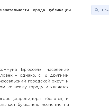
мечательности
Города
Публикации
коммуна Брюссель, население
еловек – однако, с 18 другими
юссельский городской округ, и
ом ко всему городу и является
uoc (старонидерл., «болото») и
бозначает буквально «селение на