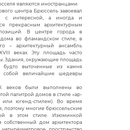
рюсселя являются иностранцами.
ового центра Брюссель завоевал
д с интересной, а иногда и
ся прекрасным архитектурным
позиций. В центре города в
 дома во фламандском стиле, в
го – архитектурный ансамбль
VIII веках. Эту площадь часто
ы. Здания, окружающие площадь
 будто выточенные из камня
т собой величайшие шедевры
X веков были выполнены во
той палитрой домов в стиле «ар-
 или югенд-стилем). Во время
ся, поэтому многие брюссельские
рой в этом стиле. Изюминкой
я собственный дом архитектора
 четырёхметровое пространство