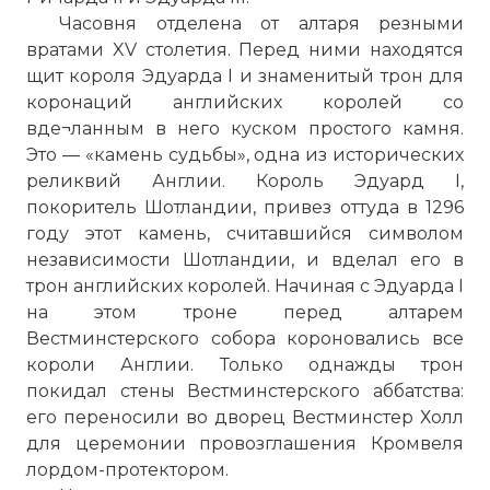
Часовня отделена от алтаря резными
вратами XV столетия. Перед ними находятся
щит короля Эдуарда I и знаменитый трон для
коронаций английских королей со
вде¬ланным в него куском простого камня.
Это — «камень судьбы», одна из исторических
реликвий Англии. Король Эдуард I,
покоритель Шотландии, привез оттуда в 1296
году этот камень, считавшийся символом
независимости Шотландии, и вделал его в
трон английских королей. Начиная с Эдуарда I
на этом троне перед алтарем
Вестминстерского собора короновались все
короли Англии. Только однажды трон
покидал стены Вестминстерского аббатства:
его переносили во дворец Вестминстер Холл
для церемонии провозглашения Кромвеля
лордом-протектором.