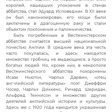
королей, нашедших упокоение в стенах
аббатства, стал Эдуард Исповедник. В XII веке
он был канонизирован, его мощи были
заключены в драгоценную раку и стали
объектом поклонения и паломничества.
Вернуться в статью:
Завершено строительство 
Быть погребенным в Вестминстерском
аббатстве считается высшей национальной
почестью Англии. В средние века эта честь
часто покупалась, и здесь находится
множество гробниц не выдающихся, а просто
богатых людей. Но, кроме них, в некрополе
Вестминстерского аббатства похоронены
Исаак Ньютон, Чарльз Дарвин, «отец
анг¬лийской литературы» поэт Джеффри
Чосер, Чарльз Диккенс, Ричард Шеридан,
Альфред Теннисон и множество других
деятелей английской истории и культуры.
Здесь же с 1920 года находится украшенная