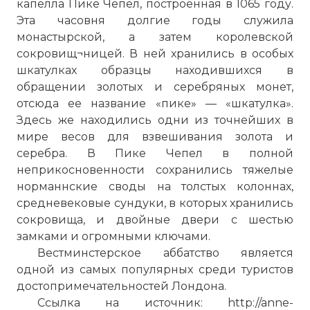
капелла Пике Чепел, построенная в 1065 году.
Эта часовня долгие годы служила
монастырской, а затем королевской
сокровищ¬ницей. В ней хранились в особых
шкатулках образцы находившихся в
обращении золотых и серебряных монет,
отсюда ее название «пике» — «шкатулка».
Здесь же находились одни из точнейших в
мире весов для взвешивания золота и
серебра. В Пике Чепел в полной
неприкосновенности сохранились тяжелые
норманнские своды на толстых колоннах,
средневековые сундуки, в которых хранились
сокровища, и двойные двери с шестью
замками и огромными ключами.
Вестминстерское аббатство является
одной из самых популярных среди туристов
достопримечательностей Лондона.
Ссылка на источник: http://anne-