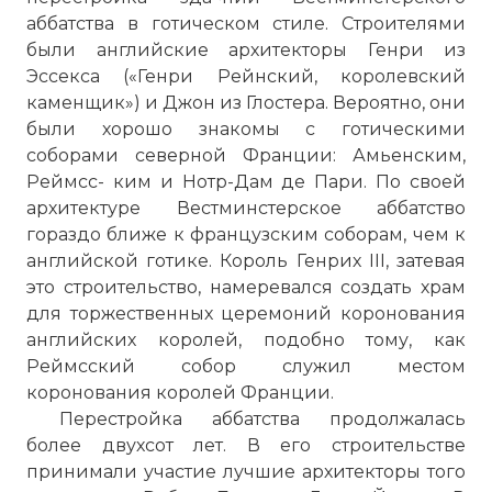
аббатства в готическом стиле. Строителями
были английские архитекторы Генри из
Эссекса («Генри Рейнский, королевский
каменщик») и Джон из Глостера. Вероятно, они
были хорошо знакомы с готическими
соборами северной Франции: Амьенским,
Реймсс- ким и Нотр-Дам де Пари. По своей
архитектуре
Вестминстерское аббатство
гораздо ближе к французским соборам, чем к
английской готике. Король Генрих III, затевая
это строительство, намеревался создать храм
для торжественных церемоний коронования
английских королей, подобно тому, как
Реймсский собор служил местом
коронования королей Франции.
Перестройка аббатства продолжалась
более двухсот лет. В его строительстве
принимали участие лучшие архитекторы того