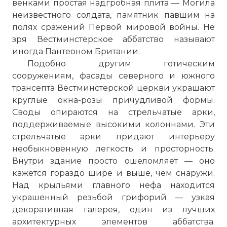
венками простая надгробная плита — Могила
неизвестного солдата, памятник павшим на
полях сражений Первой мировой войны. Не
зря
Вестминстерское аббатство
называют
иногда Пантеоном Британии.
Подобно другим готическим
сооружениям, фасады северного и южного
трансепта Вестминстерской церкви украшают
круглые окна-розы причудливой формы.
Своды опираются на стрельчатые арки,
поддерживаемые высокими колоннами. Эти
стрельчатые арки придают интерьеру
необыкновенную легкость и просторность.
Внутри здание просто ошеломляет — оно
кажется гораздо шире и выше, чем снаружи.
Над крыльями главного нефа находится
украшенный резьбой грифорий — узкая
декоративная галерея, один из лучших
архитектурных элементов аббатства.