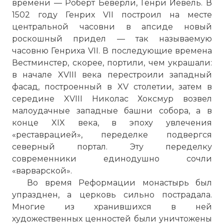
времени — Роберт Беверли, Генри Йевель. В
1502 году Генрих VII построил на месте
центральной часовни в апсиде новый
роскошный придел — так называемую
часовню Генриха VII. В последующие времена
Вестминстер, скорее, портили, чем украшали:
в начале XVIII века перестроили западный
☓
фасад, построенный в XV столетии, затем в
середине XVIII Николас Хоксмур возвел
малоудачные западные башни собора, а в
конце XIX века, в эпоху увлечения
«реставрацией», переделке подвергся
северный портал. Эту переделку
современники единодушно сочли
«варварской».
Во время Реформации монастырь был
упразднен, а церковь сильно пострадала.
Многие из хранившихся в ней
художественных ценностей были уничтожены