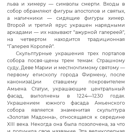
льва и химеру — символы смерти. Входы в
собор обрамляют фигуры апостолов и святых,
а наличники — сидящие фигуры химер.
Второй и третий ярус украшен нарядными
аркадами — их называют "ажурной галереей",
на четвертом находится традиционная
"Галерея Королей".
Скульптурные украшения трех порталов
собора посвя-щены трем темам: Страшному
суду, Деве Марии и местночтимому святому —
первому епископу города Фирмену, после
канонизаЦии ставшему покровителем
Амьена. Статуи, украшающие центральный
фасад, выполнены в 1224—1230 годах.
Украшением южного фасада Амьенского
собора является знаменитая скульптура
«Золотая Мадонна», относящаяся к середине
XIII века. Некогда она была позолочена, за что
и получила свое название. Эта великолепная