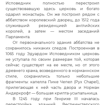
Исповедник полностью перестроил
существовавшую здесь церковь и богато
одарил монастырь. Он же построил рядом с
аббатством королевский дворец, до 1512 года
служивший резиденцией английских
королей, а затем — местом заседаний
Парламента.
От первоначального здания аббатства не
сохранилось никаких следов. Построенная в
1065 году Эдуардом Исповедником церковь
не уступала по своим размерам той, которая
сейчас существует на ее месте, но от этого
древнего храма, возведенного в норманнском
стиле, сохранились только небольшие
фрагменты: капелла Пике Чепел (Pyx Chapel),
прилегающая к ней часть двора и Норман
Андеркрофт — большая крипта-усыпальница.
В 1245 году при Генрихе III началась
перестройка зда¬ний Вестминстерского