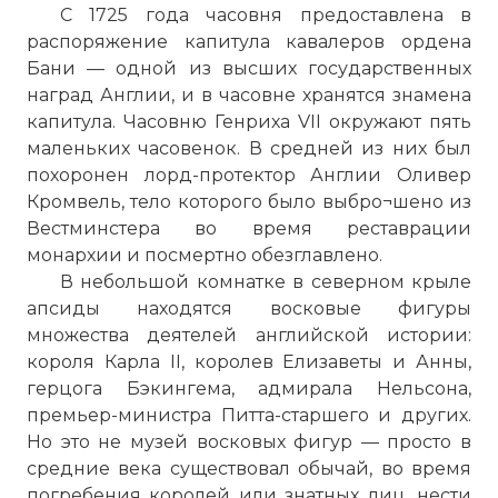
С 1725 года часовня предоставлена в
распоряжение капитула кавалеров ордена
Бани — одной из высших государственных
наград Англии, и в часовне хранятся знамена
капитула. Часовню Генриха VII окружают пять
маленьких часовенок. В средней из них был
похоронен лорд-протектор Англии Оливер
Кромвель, тело которого было выбро¬шено из
Вестминстера во время реставрации
монархии и посмертно обезглавлено.
В небольшой комнатке в северном крыле
апсиды находятся восковые фигуры
множества деятелей английской истории:
короля Карла II, королев Елизаветы и Анны,
герцога Бэкингема, адмирала Нельсона,
премьер-министра Питта-старшего и других.
Но это не музей восковых фигур — просто в
средние века существовал обычай, во время
погребения королей или знатных лиц, нести