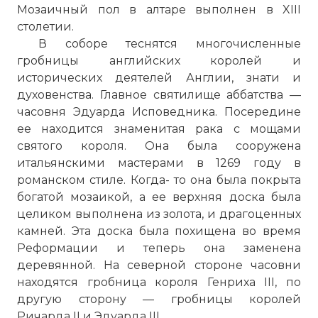
Мозаичный пол в алтаре выполнен в XIII
столетии.
В соборе теснятся многочисленные
гробницы английских королей и
исторических деятелей Англии, знати и
духовенства. Главное святилище аббатства —
часовня Эдуарда Исповедника. Посередине
ее находится знаменитая рака с мощами
святого короля. Она была сооружена
итальянскими мастерами в 1269 году в
романском стиле. Когда- то она была покрыта
богатой мозаикой, а ее верхняя доска была
целиком выполнена из золота, и драгоценных
камней. Эта доска была похищена во время
Реформации и теперь она заменена
деревянной. На северной стороне часовни
находятся гробница короля Генриха III, по
другую сторону — гробницы королей
Ричарда II и Эдуарда III.