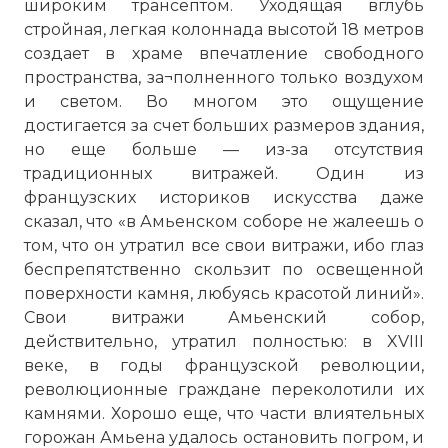
широким трансептом. Уходящая вглубь
стройная, легкая колоннада высотой 18 метров
создает в храме впечатление свободного
пространства, за¬полненного только воздухом
и светом. Во многом это ощущение
достигается за счет больших размеров здания,
но еще больше — из-за отсутствия
традиционных витражей. Один из
французских историков искусства даже
сказал, что «в Амьенском соборе не жалеешь о
том, что он утратил все свои витражи, ибо глаз
беспрепятственно скользит по освещенной
поверхности камня, любуясь красотой линий».
Свои витражи
Амьенский собор
,
действительно, утратил полностью: в XVIII
веке, в годы французской революции,
революционные граждане переколотили их
камнями. Хорошо еще, что части влиятельных
горожан Амьена удалось остановить погром, и