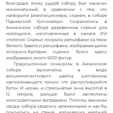
благодаря этому ущерб собору был нанесен
минимальный, в сравнении с тем, что
натворили революционеры, скажем, в соборе
Парижской Богоматери. Сохранились в
Амьенском соборе деревянные скамьи для
молящихся, изготовленные в начале XVI
столетия. Скамьи покрыты рельефами на темы
Ветхого Завета и рельефами, изображающими
историко-бытовые сценки. Всего здесь
изображено около 4500 фигур.
Традиционные окна-розы в Амьенском
соборе выполнены в виде
восьмилепесткового цветка шиповника,
напоминающего только что распустившийся
бутон. И «роза», и стрельчатые окна высотой в
12 метров, раньше были застеклены
многоцветными витражами. Поэтому высокие
своды собора казались затененными и как бы
покоились на стенах, излучавших неяркий