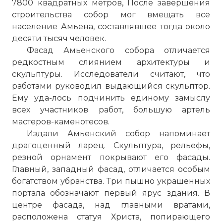
7800 квадратных метров, После завершения
строительства собор мог вмещать все
население Амьена, составлявшее тогда около
десяти тысяч человек.
Фасад Амьенского собора отличается
редкостным слиянием архитектуры и
скульптуры. Исследователи считают, что
работами руководил выдающийся скульптор.
Ему уда-лось подчинить единому замыслу
всех участников работ, большую артель
мастеров-каменотесов.
Издали
Амьенский собор
напоминает
драгоценный ларец. Скульптура, рельефы,
резной орнамент покрывают его фасады.
Главный, западный фасад, отличается особым
богатством убранства. Три пышно украшенных
портала обозначают первый ярус здания. В
центре фасада, над главными вратами,
расположена статуя Христа, попирающего