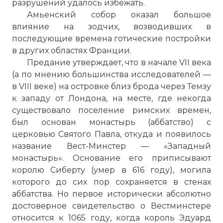
разрушений удалось избежать.
Амьенский собор оказал большое
влияние на зодчих, возводивших в
последующие времена готические постройки
в других областях Франции.
Предание утверждает, что в начале VII века
(а по мнению большинства исследователей —
в VIII веке) на островке близ брода через
Темзу
к западу от Лондона, на месте, где некогда
существовало поселение римских времен,
был основан монастырь (аббатство) с
церковью Святого Павла, откуда и появилось
название Вест-Минстер — «Западный
монастырь». Основание его приписывают
королю Сиберту (умер в 616 году), могила
которого до сих пор сохраняется в стенах
аббатства. Но первое исторически абсолютно
достоверное свидетельство о Вестминстере
относится к 1065 году, когда король Эдуард