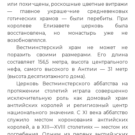
или похи¬щены, роскошные цветные витражи
— главное украше¬ние средневековых
готических храмов — были перебиты. При
королеве Елизавете церковь была
восстановлена, но монастырь уже не
возобновлялся.
Day & Night at Amiens Cathedral
Вестминстерский храм не может не
Имя:
поразить своими размерами. Его длина
составляет 156,5 метра, высота центрального
Комментарий:
нефа, самого высокого в Англии — 31 метр
(высота десятиэтажного дома).
Церковь Вестминстерского аббатства на
Проверочный код:
протяжении столетий играла совершенно
исключительную роль как домовый храм
английских королей и религиозный центр
национального значения. С XI века аббатство
служило местом коронования английских
королей, а в XIII—XVIII столетиях — местом их
погребения. Одним из первых англий¬ских