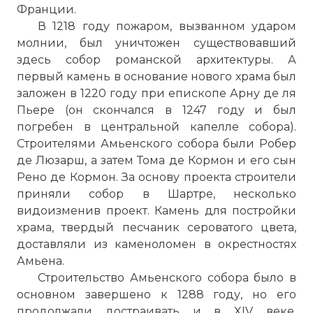
Франции.
В 1218 году пожаром, вызванном ударом
молнии, был уничтожен существовавший
здесь собор романской архитектуры. А
первый камень в основание нового храма был
заложен в 1220 году при епископе Арну де ля
Пьере (он скончался в 1247 году и был
погребен в центральной капелле собора).
Строителями Амьенского собора были Робер
де Люзарш, а затем Тома де Кормон и его сын
Рено де Кормон. За основу проекта строители
приняли собор в Шартре, несколько
видоизменив проект. Камень для постройки
храма, твердый песчаник сероватого цвета,
доставляли из каменоломен в окрестностях
Амьена.
Строительство Амьенского собора было в
основном завершено к 1288 году, но его
продолжали достраивать и в XIV веке.