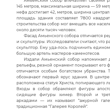
Амьенский собор впечатляет своими р
145 метров, максимальная ширина — 59 мет
нефа достигает 42, метров, ширина централ
площадь здания составляет 7800 квадра
строительства собор мог вмещать все насел
около десяти тысяч человек.
Фасад Амьенского собора отличается р
и скульптуры. Исследователи считают, что
скульптор. Ему уда-лось подчинить единому
большую артель мастеров-каменотесов.
Издали
Амьенский собор
напоминает д
рельефы, резной орнамент покрывают его ф
отличается особым богатством убранства.
обозначают первый ярус здания. В центре
расположена статуя Христа, попирающего л
Входы в собор обрамляют фигуры апост
сидящие фигуры химер. Второй и тре
аркадами — их называют "ажурной галер
традиционная "Галерея Королей".