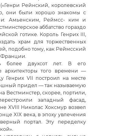
 («Генри Рейнский, королевский
но, они были хорошо знакомы с
кий собор во время ПМВ, 1916
и: Амьенским, Реймсс- ким и
татьи:
стминстерское аббатство
гораздо
ской готике. Король Генрих III,
создать храм для торжественных
й, подобно тому, как Реймсский
 Франции.
сь более двухсот лет. В его
е архитекторы того времени —
у Генрих VII построил на месте
ошный придел — так называемую
а Вестминстер, скорее, портили,
ерестроили западный фасад,
не XVIII Николас Хоксмур возвел
нце XIX века, в эпоху увлечения
еверный портал. Эту переделку
кой».