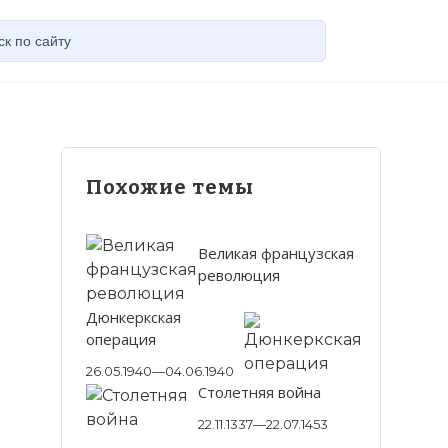
Похожие темы
Великая французская
революция
Дюнкеркская
операция
26.05.1940—04.06.1940
Столетняя война
22.11.1337—22.07.1453