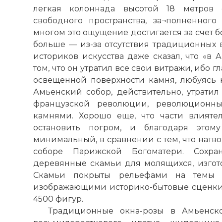
легкая колоннада высотой 18 метров 
свободного пространства, за¬полненного
многом это ощущение достигается за счет 
больше — из-за отсутствия традиционных 
историков искусства даже сказал, что «в
том, что он утратил все свои витражи, ибо г
освещенной поверхности камня, любуясь 
Амьенский собор
, действительно, утратил
французской революции, революционны
камнями. Хорошо еще, что части влияте
остановить погром, и благодаря этом
минимальный, в сравнении с тем, что натв
соборе Парижской Богоматери. Сохр
деревянные скамьи для молящихся, изгото
Скамьи покрыты рельефами на темы В
изображающими историко-бытовые сценки.
4500 фигур.
Традиционные окна-розы в Амьенск