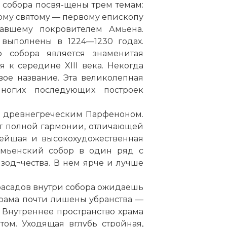
 собора посвя-щены трем темам:
ому святому — первому епископу
авшему покровителем Амьена.
 выполнены в 1224—1230 годах.
 собора является знаменитая
я к середине XIII века. Некогда
вое название. Эта великолепная
ногих последующих построек
с древнегреческим Парфеноном.
ет полной гармонии, отличающей
тейшая и высокохудожественная
мьенский собор
в один ряд с
од¬чества. В нем ярче и лучше
фасадов внутри собора ожидаешь
храма почти лишены убранства —
 Внутреннее пространство храма
ом. Уходящая вглубь стройная,