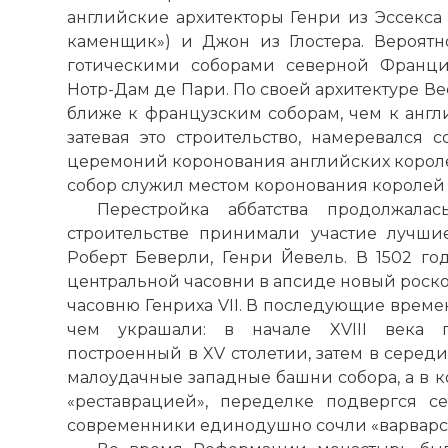
английские архитекторы Генри из Эссекса
каменщик») и Джон из Глостера. Вероят
Амьенс
готическими соборами северной Франци
Фото с
Нотр-Дам де Пари. По своей архитектуре
Ве
ближе к французским соборам, чем к англий
затевая это строительство, намеревался 
церемоний коронования английских короле
собор служил местом коронования королей
Перестройка аббатства продолжала
строительстве принимали участие лучши
Роберт Беверли, Генри Йевель. В 1502 год
центральной часовни в апсиде новый роск
часовню Генриха VII. В последующие времен
чем украшали: в начале XVIII века п
построенный в XV столетии, затем в середи
малоудачные западные башни собора, а в ко
«реставрацией», переделке подвергся с
современники единодушно сочли «варварс