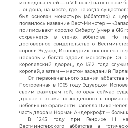
исследователей — в VIII веке) на островке 
Лондона, на месте, где некогда существо
был основан монастырь (аббатство) с цер
появилось название Вест-Минстер — «Запа
приписывают королю Сиберту (умер в 616 го
сохраняется в стенах аббатства. Но п
достоверное свидетельство о Вестминстер
король Эдуард Исповедник полностью пе
церковь и богато одарил монастырь. Он ж
королевский дворец, до 1512 года служ
королей, а затем — местом заседаний Парла
От первоначального здания аббатства 
Построенная в 1065 году Эдуардом Испове
своим размерам той, которая сейчас сущес
древнего храма, возведенного в норманнс
небольшие фрагменты: капелла Пике Чепел 
часть двора и Норман Андеркрофт — больш
В 1245 году при Генрихе III нач
Вестминстерского аббатства в готичес