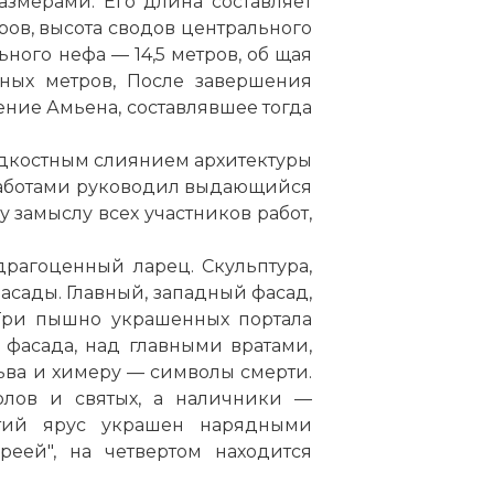
азмерами. Его длина составляет
ров, высота сводов центрального
ьного нефа — 14,5 метров, об щая
тных метров, После завершения
ение Амьена, составлявшее тогда
едкостным слиянием архитектуры
 работами руководил выдающийся
 замыслу всех участников работ,
рагоценный ларец. Скульптура,
асады. Главный, западный фасад,
 Три пышно украшенных портала
 фасада, над главными вратами,
ьва и химеру — символы смерти.
олов и святых, а наличники —
тий ярус украшен нарядными
еей", на четвертом находится