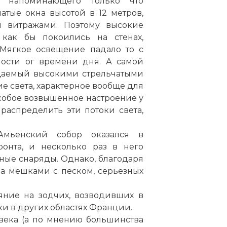
, напоминающего только что
чатые окна высотой в 12 метров,
 витражами. Поэтому высокие
как бы покоились на стенах,
 Мягкое освещение падало то с
мости ог времени дня. А самой
ещаемый высокими стрельчатыми
е света, характерное вообще для
собое возвышенное настроение у
распределить эти потоки света,
Амьенский собор
оказался в
онта, и несколько раз в него
ые снаряды. Однако, благодаря
а мешками с песком, серьезных
яние на зодчих, возводивших в
и в других областях Франции.
 века (а по мнению большинства