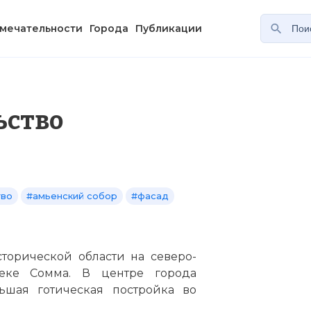
мечательности
Города
Публикации
ьство
тво
#амьенский собор
#фасад
торической области на северо-
еке Сомма. В центре города
ьшая готическая постройка во