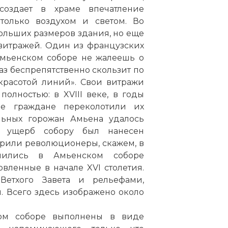
создает в храме впечатление
 только воздухом и светом. Во
больших размеров здания, но еще
витражей. Один из французских
 Амьенском соборе не жалеешь о
лаз беспрепятственно скользит по
красотой линий». Свои витражи
 полностью: в XVIII веке, в годы
е граждане переколотили их
льных горожан Амьена удалось
у ущерб собору был нанесен
орили революционеры, скажем, в
анились в Амьенском соборе
вленные в начале XVI столетия.
етхого Завета и рельефами,
 Всего здесь изображено около
ом соборе выполнены в виде