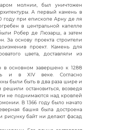
даром молнии, был уничтожен
рхитектуры. А первый камень в
0 году при епископе Арну де ля
огребен в центральной капелле
были Робер де Люзарш, а затем
. За основу проекта строители
доизменив проект. Камень для
оватого цвета, доставляли из
о в основном завершено к 1288
ть и в XIV веке. Согласно
ны были быть в два раза шире и
 решили остановиться, возведя
ти не поднимаются над кровлей
рмонии. В 1366 году было начато
еверная башня была достроена
 и рисунку байт ни делают фасад