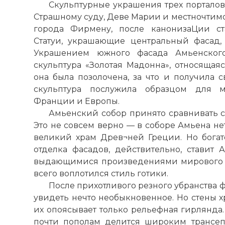
Скульптурные украшения трех порталов
Страшному суду, Деве Марии и местночтим
города Фирмену, после канонизаЦии ст
Статуи, украшающие центральный фасад,
Украшением южного фасада Амьенского
скульптура «Золотая Мадонна», относящаяс
она была позолочена, за что и получила с
скульптура послужила образцом для м
Франции и Европы.
Амьенский собор принято сравнивать 
Это не совсем верно — в соборе Амьена н
великий храм Древ¬ней Греции. Но бога
отделка фасадов, действительно, ставит
А
выдающимися произведениями мирового з
всего воплотился стиль готики.
После прихотливого резного убранства 
увидеть нечто необыкновенное. Но стены 
их опоясывает только рельефная гирлянда.
почти пополам делится широким трансепт