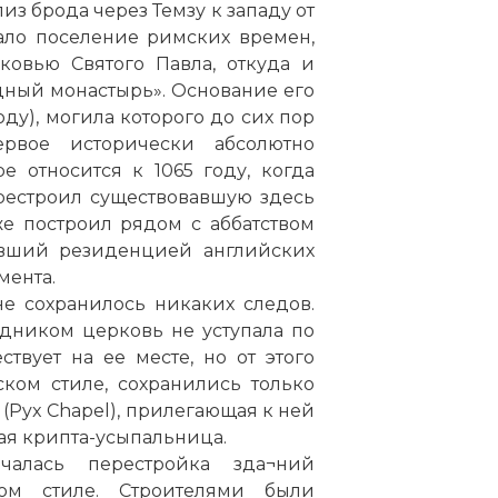
близ брода через
Темзу
к западу от
вало поселение римских времен,
ковью Святого Павла, откуда и
дный монастырь». Основание его
ду), могила которого до сих пор
ервое исторически абсолютно
е относится к 1065 году, когда
рестроил существовавшую здесь
е построил рядом с аббатством
ивший резиденцией английских
мента.
не сохранилось никаких следов.
дником церковь не уступала по
твует на ее месте, но от этого
ком стиле, сохранились только
(Pyx Chapel), прилегающая к ней
ая крипта-усыпальница.
алась перестройка зда¬ний
ком стиле. Строителями были