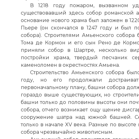
В 1218 году пожаром, вызванном у
существовавший здесь собор романской а
основание нового храма был заложен в 122
Пьере (он скончался в 1247 году и был п
собора). Строителями Амьенского собора 
Тома де Кормон и его сын Рено де Кормон
приняли собор в Шартре, несколько ви
постройки храма, твердый песчаник сер
каменоломен в окрестностях Амьена.
Строительство Амьенского собора был
году, но его продолжали достраива
первоначальному плану, башни собора долж
гораздо выше существующих, но строители
башни только до половины высоты они поч
собора, отчего возникает ощу щение дисга
сооружение шатра над южной башней. С
только в начале XV века. Разные по высоте
собора чрезвычайно живописным.