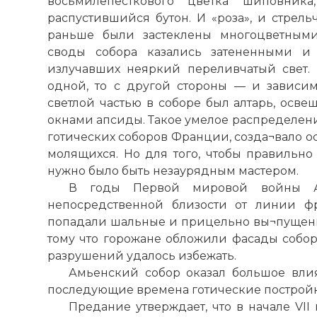
восьмилепесткового цветка шиповника
☓
распустившийся бутон. И «роза», и стрель
раньше были застеклены многоцветными
своды собора казались затененными и 
излучавших неяркий переливчатый свет.
одной, то с другой стороны — и зависи
светлой частью в соборе был алтарь, осв
окнами апсиды. Такое умелое распределени
готических соборов Франции, созда¬вало о
молящихся. Но для того, чтобы правильно 
нужно было быть незаурядным мастером.
В годы Первой мировой войны
непосредственной близости от линии фр
попадали шальные и прицельно вы¬пущенн
тому что горожане обложили фасады собор
разрушений удалось избежать.
Амьенский собор оказал большое вли
последующие времена готические постройк
Предание утверждает, что в начале VII