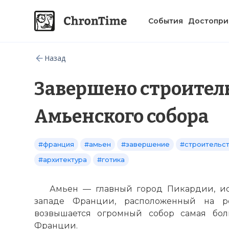
События
Достопри
Назад
Завершено строител
Амьенского собора
#франция
#амьен
#завершение
#строительс
#архитектура
#готика
Амьен — главный город Пикардии, ис
западе Франции, расположенный на р
возвышается огромный собор самая бол
Франции.