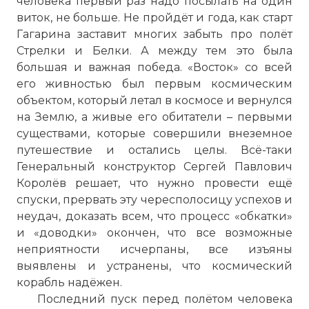
человека первый раз надо посылать на один
виток, не больше. Не пройдёт и года, как старт
Гагарина заставит многих забыть про полёт
Стрелки и Белки. А между тем это была
большая и важная победа. «Восток» со всей
его живностью был первым космическим
объектом, который летал в космосе и вернулся
на Землю, а живые его обитатели – первыми
существами, которые совершили внеземное
путешествие и остались целы. Всё-таки
Генеральный конструктор Сергей Павлович
Королёв решает, что нужно провести ещё
спуски, прервать эту чересполосицу успехов и
неудач, доказать всем, что процесс «обкатки»
и «доводки» окончен, что все возможные
неприятности исчерпаны, все изъяны
выявлены и устранены, что космический
корабль надёжен.
Последний пуск перед полётом человека