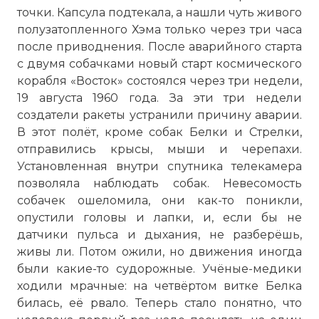
точки. Капсула подтекала, а нашли чуть живого
полузатопленного Хэма только через три часа
после приводнения. После аварийного старта
с двумя собачками новый старт космического
корабля «Восток» состоялся через три недели,
19 августа 1960 года. За эти три недели
создатели ракеты устранили причину аварии.
В этот полёт, кроме собак Белки и Стрелки,
отправились крысы, мыши и черепахи.
Установленная внутри спутника телекамера
позволяла наблюдать собак. Невесомость
собачек ошеломила, они как-то поникли,
опустили головы и лапки, и, если бы не
датчики пульса и дыхания, не разберёшь,
живы ли. Потом ожили, но движения иногда
были какие-то судорожные. Учёные-медики
ходили мрачные: на четвёртом витке Белка
билась, её рвало. Теперь стало понятно, что