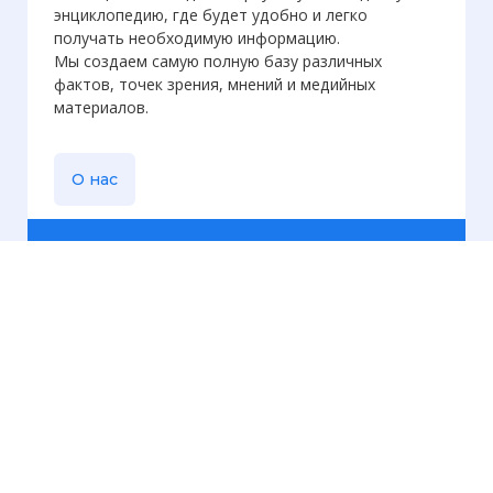
энциклопедию, где будет удобно и легко
получать необходимую информацию.
Мы создаем самую полную базу различных
фактов, точек зрения, мнений и медийных
материалов.
О нас
Еженедельная
рассылка
Присылаем только актуальную информацию без
лишних писем. Свежие и интересующие вас
материалы.