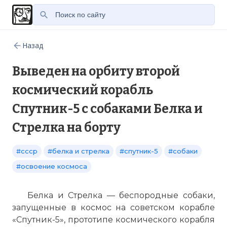
Назад
Выведен на орбиту второй
космический корабль
Спутник-5 с собаками Белка и
Стрелка на борту
#ссср
#белка и стрелка
#спутник-5
#собаки
#освоение космоса
Белка и Стрелка — беспородные собаки,
запущенные в космос на советском корабле
«Спутник-5», прототипе космического корабля