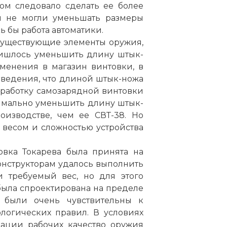
ом следовало сделать ее более
ы не могли уменьшать размеры
сь бы работа автоматики.
существующие элементы оружия,
ришлось уменьшить длину штык-
зменения в магазин винтовки, в
 сведения, что длиной штык-ножа
зработку самозарядной винтовки
имально уменьшить длину штык-
оизводстве, чем ее СВТ-38. Но
весом и сложностью устройства
овка Токарева была принята на
нструкторам удалось выполнить
и требуемый вес, но для этого
была спроектирована на пределе
ы были очень чувствительны к
логических правил. В условиях
ации рабочих качество оружия