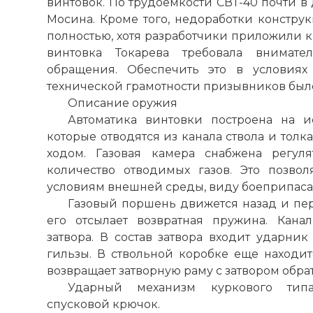
винтовок. По трудоемкости СВТ-40 почти в
Мосина. Кроме того, недоработки конструк
полностью, хотя разработчики приложили к
винтовка Токарева требовала внимате
обращения. Обеспечить это в условиях
технической грамотности призывников был
Описание оружия
Автоматика винтовки построена на и
которые отводятся из канала ствола и тол
ходом. Газовая камера снабжена регул
количество отводимых газов. Это позво
условиям внешней среды, виду боеприпаса,
Газовый поршень движется назад и пер
его отсылает возвратная пружина. Кана
затвора. В состав затвора входит ударни
гильзы. В ствольной коробке еще находит
возвращает затворную раму с затвором обрат
Ударный механизм куркового типа
спусковой крючок.