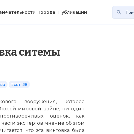
мечательности
Города
Публикации
вка ситемы
ева
#свт-38
ового вооружения, которое
Второй мировой войне, ни один
ротиворечивых оценок, как
 части экспертов мнение об этом
итается, что эта винтовка была