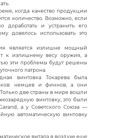
ать.
ремя, когда качество продукции
вится количество. Возможно, если
о доработать и устранить его
ому довелось использовать это
ия является излишне мощный
т к излишнему весу оружия, а
стью эти проблемы будут решены
уточного патрона.
ядная винтовка Токарева была
ков: немцев и финнов, а они
 Только две страны в мире вошли
мозарядную винтовку, это были
arand, а у Советского Союза —
ийную автоматическую винтовку
матическое витала в воздухе еще