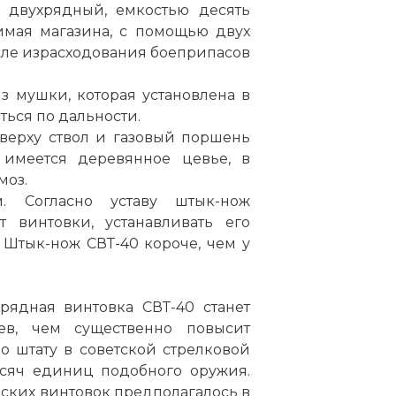
, двухрядный, емкостью десять
имая магазина, с помощью двух
сле израсходования боеприпасов
з мушки, которая установлена в
ться по дальности.
Сверху ствол и газовый поршень
 имеется деревянное цевье, в
моз.
м. Согласно уставу штык-нож
т винтовки, устанавливать его
 Штык-нож СВТ-40 короче, чем у
арядная винтовка СВТ-40 станет
ев, чем существенно повысит
 штату в советской стрелковой
сяч единиц подобного оружия.
ских винтовок предполагалось в