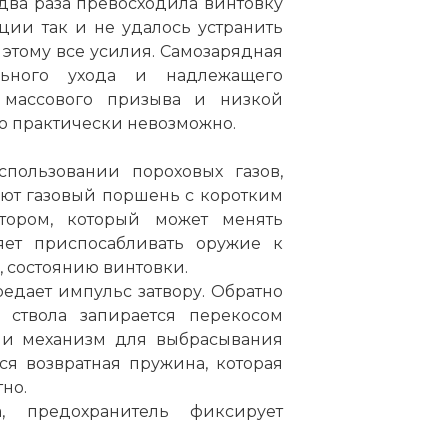
 два раза превосходила винтовку
ции так и не удалось устранить
 этому все усилия. Самозарядная
льного ухода и надлежащего
 массового призыва и низкой
о практически невозможно.
спользовании пороховых газов,
кают газовый поршень с коротким
ятором, который может менять
ляет приспосабливать оружие к
 состоянию винтовки.
едает импульс затвору. Обратно
л ствола запирается перекосом
к и механизм для выбрасывания
ся возвратная пружина, которая
но.
, предохранитель фиксирует