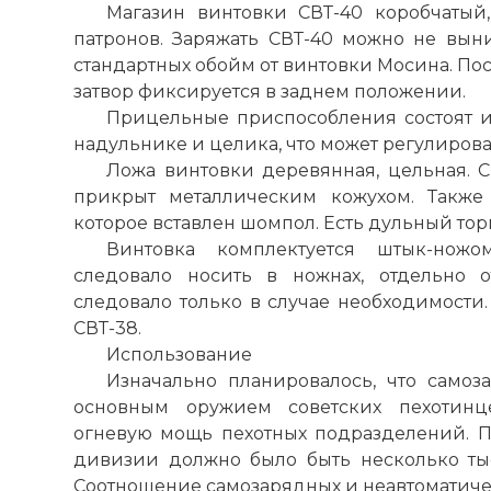
Магазин винтовки СВТ-40 коробчатый
патронов. Заряжать СВТ-40 можно не вын
стандартных обойм от винтовки Мосина. По
затвор фиксируется в заднем положении.
Прицельные приспособления состоят и
надульнике и целика, что может регулирова
Ложа винтовки деревянная, цельная. 
прикрыт металлическим кожухом. Также
которое вставлен шомпол. Есть дульный тор
Винтовка комплектуется штык-ножо
следовало носить в ножнах, отдельно о
следовало только в случае необходимости.
СВТ-38.
Использование
Изначально планировалось, что самоз
основным оружием советских пехотинц
огневую мощь пехотных подразделений. По
дивизии должно было быть несколько ты
Соотношение самозарядных и неавтоматиче