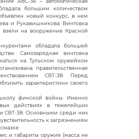
ение АВС-36 – автоматическая
обладала большим количеством
объявлен новый конкурс, в нем
ева и Рукавишникова. Винтовка
е взяли на вооружение Красной
нкурентами обладала большей
стве. Самозарядная винтовка
скаться на Тульском оружейном
рганизована правительственная
енствованием СВТ-38. Перед
иблизить характеристики своего
 школу финской войны. Именно
вых действиях в тяжелейших
ки СВТ-38. Основными среди них
чувствительность к загрязнениям
смазке.
ес и габариты оружия (масса не