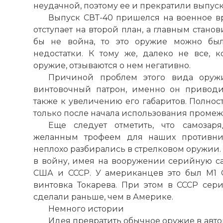
неудачной, поэтому ее и прекратили выпуск
Выпуск СВТ-40 пришелся на военное в
отступает на второй план, а главным стано
бы не война, то это оружие можно был
недостатки. К тому же, далеко не все, к
оружие, отзываются о нем негативно.
Причиной проблем этого вида оруж
винтовочный патрон, именно он приводи
также к увеличению его габаритов. Полно
только после начала использования промеж
Еще следует отметить, что самозар
желанным трофеем для наших противни
неплохо разбирались в стрелковом оружии.
в войну, имея на вооружении серийную са
США и СССР. У американцев это был M1 G
винтовка Токарева. При этом в СССР сер
сделали раньше, чем в Америке.
Немного истории
Идея превратить обычное оружие в авто