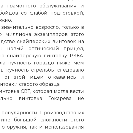
ала грамотного обслуживания и
 бойцов со слабой подготовкой,
ожно.
значительно возросло, только в
го миллиона экземпляров этого
одство снайперских винтовок на
ан новый оптический прицел,
ую снайперскую винтовку РККА.
ла кучность гораздо ниже, чем
ть кучность стрельбы следовало
у от этой идеи отказались и
товки старого образца.
интовка СВТ, которая могла вести
ально винтовка Токарева не
 популярности. Производство их
чине большой сложности этого
ого оружия, так и использования