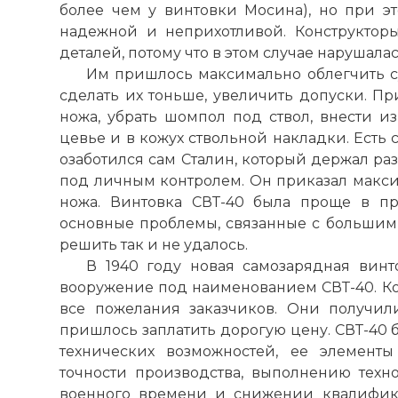
более чем у винтовки Мосина), но при эт
надежной и неприхотливой. Конструктор
деталей, потому что в этом случае нарушала
Им пришлось максимально облегчить 
сделать их тоньше, увеличить допуски. П
ножа, убрать шомпол под ствол, внести и
цевье и в кожух ствольной накладки. Есть
озаботился сам Сталин, который держал ра
под личным контролем. Он приказал макс
ножа. Винтовка СВТ-40 была проще в пр
основные проблемы, связанные с большим 
решить так и не удалось.
В 1940 году новая самозарядная винт
вооружение под наименованием СВТ-40. Ко
все пожелания заказчиков. Они получил
пришлось заплатить дорогую цену. СВТ-40 
технических возможностей, ее элемент
точности производства, выполнению техно
военного времени и снижении квалифик