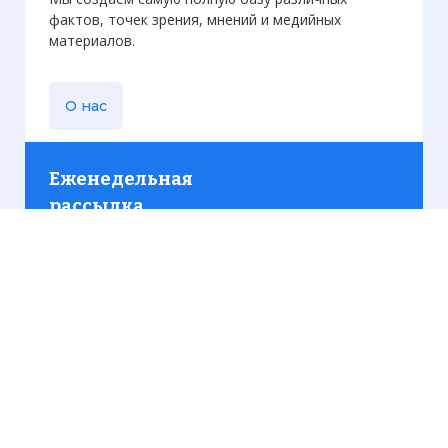
фактов, точек зрения, мнений и медийных
материалов.
О нас
Еженедельная
рассылка
Присылаем только актуальную информацию без
лишних писем. Свежие и интересующие вас
материалы.