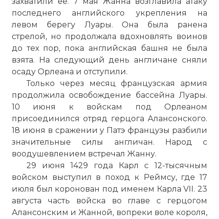
захватили ее. 7 мая Жанна возглавила атаку
последнего английского укрепления на
левом берегу Луары. Она была ранена
стрелой, но продолжала вдохновлять воинов
до тех пор, пока английская башня не была
взята. На следующий день англичане сняли
осаду Орлеана и отступили.
Только через месяц французская армия
продолжила освобождение бассейна Луары.
10 июня к войскам под Орлеаном
присоединился отряд герцога Алансонского.
18 июня в сражении у Патэ французы разбили
значительные силы англичан. Народ с
воодушевлением встречал Жанну.
29 июня 1429 года Карл с 12-тысячным
войском выступил в поход к Реймсу, где 17
июля был коронован под именем Карла VII. 23
августа часть войска во главе с герцогом
Алансонским и Жанной, вопреки воле короля,