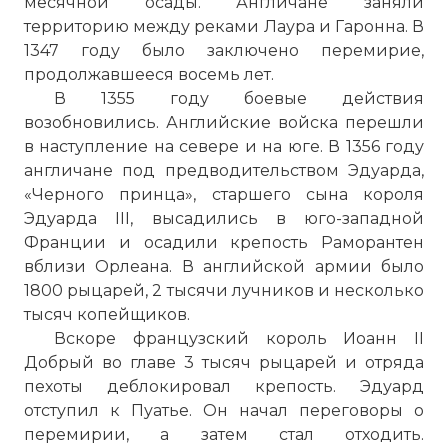
месячной осады. Англичане заняли
территорию между реками Лаура и Гаронна. В
1347 году было заключено перемирие,
продолжавшееся восемь лет.
В 1355 году боевые действия
возобновились. Английские войска перешли
в наступление на севере и на юге. В 1356 году
англичане под предводительством Эдуарда,
«Черного принца», старшего сына короля
Эдуарда III, высадились в юго-западной
Франции и осадили крепость Раморантен
вблизи Орлеана. В английской армии было
1800 рыцарей, 2 тысячи лучников и несколько
тысяч копейщиков.
Вскоре французский король Иоанн II
Добрый во главе 3 тысяч рыцарей и отряда
пехоты деблокировал крепость. Эдуард
отступил к Пуатье. Он начал переговоры о
перемирии, а затем стал отходить.