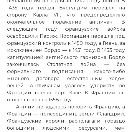
неблагоприятного для англичан хода войны. В
1435 году герцог Бургундии перешел на
сторону Карла VII, что предопределило
окончательное поражение англичан. В
следующем гсду французские войска
освободили Париж. Нормандия перешла под
французский контроль к 1450 году, а Гиень, за
исключением Бордо, — к 1451 году. В 1453 году
капитуляцией английского гарнизона Бордо
закончилась Столетняя война — без
формального подписания какого-либо
мирного договора, естественным ходом
вещей. Англичанам удалось удержать во
Франции только порт Кале. К Франции он
отошел только в 1558 году.
Англии не удалось покорить Францию, а
Франции — присоединить земли Фландрии.
Французские короли располагали гораздо
большими людскими ресурсами, чем