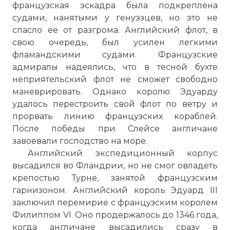
французская эскадра была подкреплена
судами, нанятыми у генуэзцев, но это не
спасло ее от разгрома. Английский флот, в
свою очередь, был усилен легкими
фламандскими судами. Французские
адмиралы надеялись, что в тесной бухте
неприятельский флот не сможет свободно
маневрировать. Однако королю Эдуарду
удалось перестроить свой флот по ветру и
прорвать линию французских кораблей.
После победы при Слейсе англичане
завоевали господство на море.
Английский экспедиционный корпус
высадился во Фландрии, но не смог овладеть
крепостью Турне, занятой французским
гарнизоном. Английский король Эдуард III
заключил перемирие с французским королем
Филиппом VI. Оно продержалось до 1346 года,
когда англичане высадились сразу в