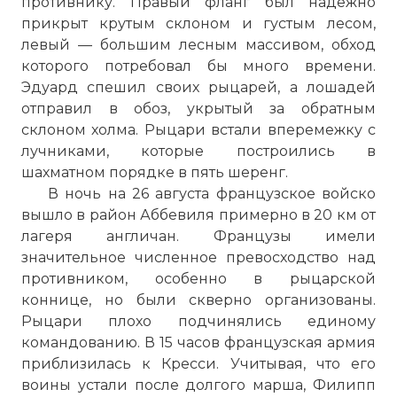
противнику. Правый фланг был надежно
прикрыт крутым склоном и густым лесом,
левый — большим лесным массивом, обход
которого потребовал бы много времени.
Эдуард спешил своих рыцарей, а лошадей
отправил в обоз, укрытый за обратным
склоном холма. Рыцари встали вперемежку с
лучниками, которые построились в
шахматном порядке в пять шеренг.
В ночь на 26 августа французское войско
вышло в район Аббевиля примерно в 20 км от
лагеря англичан. Французы имели
значительное численное превосходство над
противником, особенно в рыцарской
коннице, но были скверно организованы.
Рыцари плохо подчинялись единому
командованию. В 15 часов французская армия
приблизилась к Кресси. Учитывая, что его
воины устали после долгого марша, Филипп