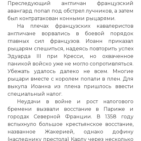
Преследующий англичан французский
авангард попал под обстрел лучников, а затем
был контратакован конными рыцарями.
На плечах французских кавалеристов
англичане ворвались в боевой порядок
главных сил французов. Иоанн приказал
рыцарям спешиться, надеясь повторить успех
Эдуарда III при Кресси, но охваченное
паникой войско уже не могло сопротивляться.
Убежать удалось далеко не всем. Многие
рыцари вместе с королем попали в плен. Для
выкупа Иоанна из плена пришлось ввести
специальный налог.
Неудачи в войне и рост налогового
бремени вызвали восстание в Париже и
городах Северной Франции. В 1358 году
вспыхнуло большое крестьянское восстание,
названное Жакерией, однако дофину
(наследнику престола) Карлу через несколько