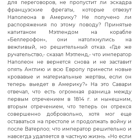
для переговоров, не пропустит ли эскадра
французские фрегаты, которые отвезут
Наполеона в Америку? Не получено ли
распоряжения по этому поводу? Принятые
капитаном Мэтлендом на корабле
«Беллерофон», они натолкнулись на
вежливый, но решительный отказ. «Где же
ручательство,- сказал Мэтленд,- что император
Наполеон не вернется снова и не заставит
опять Англию и всю Европу принести новые
кровавые и материальные жертвы, если он
теперь выедет в Америку?» На это Савари
отвечал, что есть огромная разница между
первым отречением в 1814 г. и нынешним,
вторым отречением, что теперь он отрекся
совершенно добровольно, хотя мог еще
оставаться на престоле и продолжать войну и
после Ватерлоо; что император решительно и
навсегда удаляется в частную жизнь. «Но если