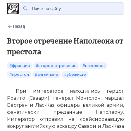
Назад
Второе отречение Наполеона от
престола
#франция
#второе отречение
#наполеон
#престол
#англичане
#убежище
При императоре находились герцог
Ровиго (Савари), генерал Монтолон, маршал
Бертран и Лас-Каз, офицеры великой армии,
фанатически преданные Наполеону.
Император отправил на крейсировавшую
вокруг английскую эскадру Савари и Лас-Каза