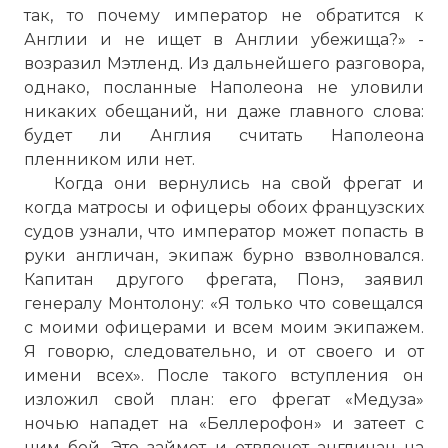
так, то почему император не обратится к
Англии и не ищет в Англии убежища?» -
возразил Мэтленд. Из дальнейшего разговора,
однако, посланные Наполеона не уловили
никаких обещаний, ни даже главного слова:
будет ли Англия считать Наполеона
пленником или нет.
Когда они вернулись на свой фрегат и
когда матросы и офицеры обоих французских
судов узнали, что император может попасть в
руки англичан, экипаж бурно взволновался.
Капитан другого фрегата, Понэ, заявил
генералу Монтолону: «Я только что совещался
с моими офицерами и всем моим экипажем.
Я говорю, следовательно, и от своего и от
имени всех». После такого вступления он
изложил свой план: его фрегат «Медуза»
ночью нападет на «Беллерофон» и затеет с
ним бой. Это займет и отвлечет англичан на