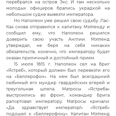
перебрался на остров Экс. И там несколько
молодых офицеров брались украдкой на
небольшом судне вывезти императора.
Но Наполеон уже решил свою судьбу. Лас-
Каз снова отправился к капитану Мэтленду и
сообщил ему, что Наполеон решился
доверить свою участь Англии. Мэтленд
утверждал, не беря на себя никаких
обязательств, конечно, что императору будет
оказан приличный и достойный прием.
15 июля 1815 г. Наполеон сел на бриг
«Ястреб», который должен был перевезти его
на «Беллерофон». На нем был всегдашний
любимый его мундир гвардейских егерей и
треугольная шляпа. Матросы «Ястреба»
выстроились во фронт, командир брига
рапортовал императору. Матросы кричали:
«Да здравствует император!» «Ястреб»
подошел к «Беллерофону». Капитан Мэтленд