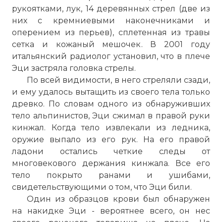
рукоятками, лук, 14 деревянных стрел (две из
них с кремниевыми наконечниками и
оперением из перьев), сплетенная из травы
сетка и кожаный мешочек. В 2001 году
итальянский радиолог установил, что в плече
Эци застряла головка стрелы.
По всей видимости, в него стреляли сзади,
и ему удалось вытащить из своего тела только
древко. По словам одного из обнаруживших
тело альпинистов, Эци сжимал в правой руки
кинжал. Когда тело извлекали из ледника,
оружие выпало из его рук. На его правой
ладони остались четкие следы от
многовекового держания кинжала. Все его
тело покрыто ранами и ушибами,
свидетельствующими о том, что Эци били.
Один из образцов крови был обнаружен
на накидке Эци - вероятнее всего, он нес