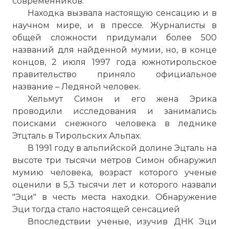
современников.
Находка вызвала настоящую сенсацию и в
научном мире, и в прессе. Журналисты в
общей сложности придумали более 500
названий для найденной мумии, но, в конце
концов, 2 июля 1997 года южнотирольское
правительство приняло официальное
название – Ледяной человек.
Хельмут Симон и его жена Эрика
проводили исследования и занимались
поисками снежного человека в леднике
Этцталь в Тирольских
Альпах
.
В 1991 году в альпийской долине Эцталь на
высоте три тысячи метров Симон обнаружил
мумию человека, возраст которого ученые
оценили в 5,3 тысячи лет и которого назвали
"Эци" в честь места находки. Обнаружение
Эци тогда стало настоящей сенсацией
Впоследствии ученые, изучив ДНК Эци