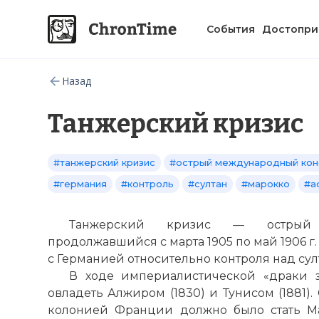
События
Достопри
Назад
Танжерский кризис
#танжерский кризис
#острый международный кон
#германия
#контроль
#султан
#марокко
#а
Танжерский кризис — острый 
продолжавшийся с марта 1905 по май 1906 г
с Германией относительно контроля над сул
В ходе империалистической «драки 
овладеть Алжиром (1830) и
Тунисом
(1881)
колонией Франции должно было стать Мар