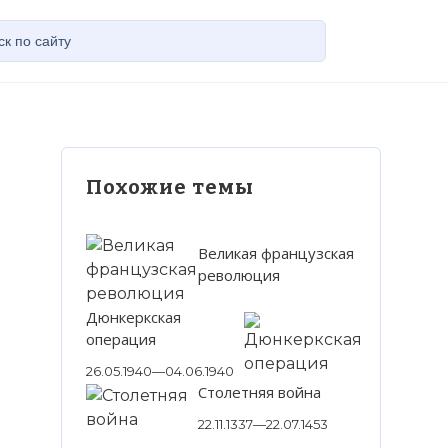
Похожие темы
Великая французская
революция
Дюнкеркская
операция
26.05.1940—04.06.1940
Столетняя война
22.11.1337—22.07.1453