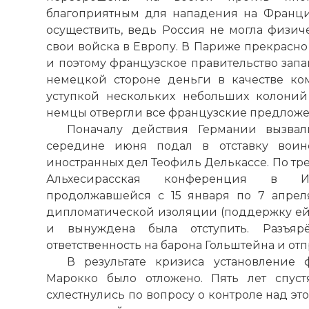
благоприятным для нападения на Франц
осуществить, ведь Россия не могла физич
свои войска в Европу. В Париже прекрасн
и поэтому французское правительство зап
немецкой стороне деньги в качестве ко
уступкой нескольких небольших колоний
немцы отвергли все французские предложе
Поначалу действия Германии вызва
середине июня подал в отставку воин
иностранных дел Теофиль Делькассе. По тр
Альхесирасская конференция в И
продолжавшейся с 15 января по 7 апреля 
дипломатической изоляции (поддержку ей 
и вынуждена была отступить. Разъя
ответственность на барона Гольштейна и отпр
В результате кризиса установление 
Марокко было отложено. Пять лет спус
схлестнулись по вопросу о контроле над э