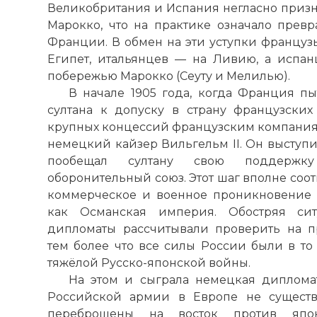
Великобритания и Испания негласно призн
Марокко, что на практике означало превр
Франции. В обмен на эти уступки француз
Египет, итальянцев — на Ливию, а испа
побережью Марокко (Сеуту и Мелилью).
В начале 1905 года, когда Франция п
султана к допуску в страну французски
крупных концессий французским компания
немецкий кайзер Вильгельм II. Он выступи
пообещал султану свою поддержк
оборонительный союз. Этот шаг вполне соо
коммерческое и военное проникновение в
как Османская империя. Обостряя си
дипломаты рассчитывали проверить на п
тем более что все силы России были в т
тяжёлой Русско-японской войны.
На этом и сыграла немецкая диплома
Российской армии в Европе не существ
переброшены на восток против япо