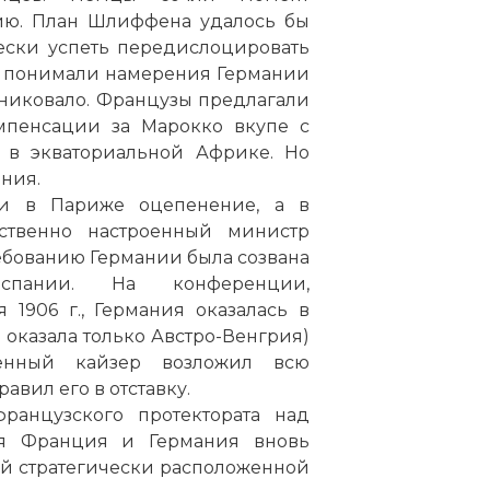
ию. План Шлиффена удалось бы
ески успеть передислоцировать
о понимали намерения Германии
аниковало. Французы предлагали
мпенсации за Марокко вкупе с
 в экваториальной Африке. Но
ния.
ли в Париже оцепенение, а в
ственно настроенный министр
ебованию Германии была созвана
спании. На конференции,
1906 г., Германия оказалась в
оказала только Австро-Венгрия)
рённый кайзер возложил всю
авил его в отставку.
французского протектората над
тя Франция и Германия вновь
той стратегически расположенной