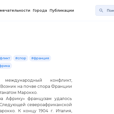
мечательности
Города
Публикации
фликт
#спор
#франция
фрика
международный конфликт,
. Возник на почве спора Франции
танатом Марокко.
за Африку» французам удалось
. Следующей североафриканской
окко. К концу 1904 г. Италия,