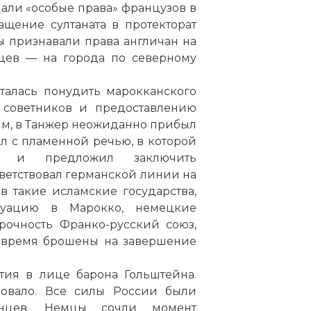
али «особые права» французов в
ащение султаната в протекторат
ы признавали права англичан на
нцев — на города по северному
ыталась понудить марокканского
х советников и предоставлению
м, в Танжер неожиданно прибыл
л с пламенной речью, в которой
у и предложил заключить
тветствовал германской линии на
 такие исламские государства,
туацию в Марокко, немецкие
рочность Франко-русский союз,
о время брошены на завершение
тия в лице барона Гольштейна.
овало. Все силы России были
нцев. Немцы сочли момент