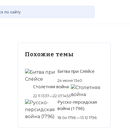
Похожие темы
Битва при Слёйсе
24 июня 1340
Столетняя война
22.11.1337—22.07.1453
Русско-персидская
война (1796)
18.04.1796 —13.12.1796