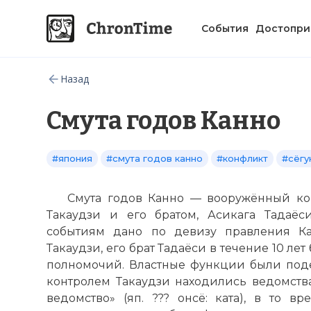
События
Достопри
Назад
Смута годов Канно
#япония
#смута годов канно
#конфликт
#сёгу
Смута годов Канно — вооружённый ко
Такаудзи и его братом, Асикага Тадаёс
событиям дано по девизу правления Ка
Такаудзи, его брат Тадаёси в течение 10 ле
полномочий. Властные функции были под
контролем Такаудзи находились ведомств
ведомство» (яп. ??? онсё: ката), в то в