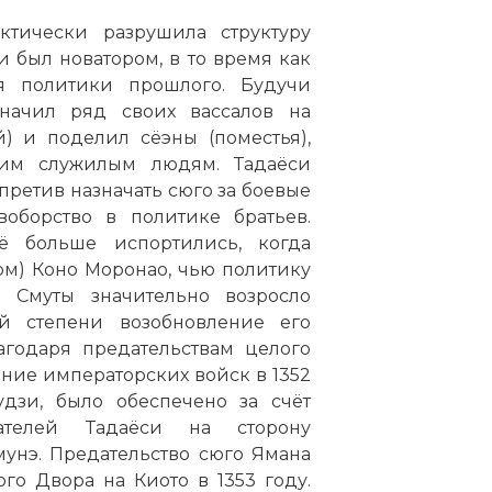
ктически разрушила структуру
и был новатором, в то время как
я политики прошлого. Будучи
начил ряд своих вассалов на
) и поделил сёэны (поместья),
оим служилым людям. Тадаёси
претив назначать сюго за боевые
воборство в политике братьев.
 больше испортились, когда
ом) Коно Моронао, чью политику
е Смуты значительно возросло
й степени возобновление его
агодаря предательствам целого
ение императорских войск в 1352
удзи, было обеспечено за счёт
ателей Тадаёси на сторону
унэ. Предательство сюго Ямана
о Двора на Киото в 1353 году.