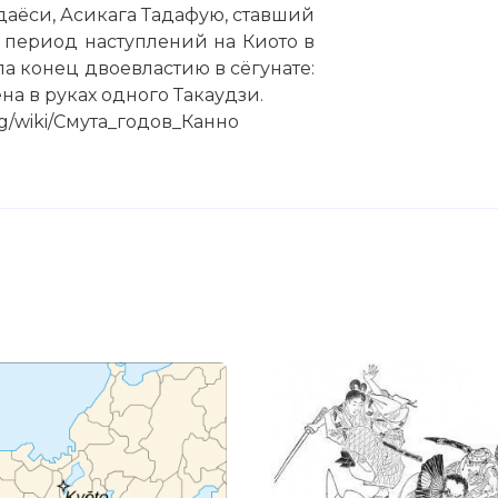
аёси, Асикага Тадафую, ставший
период наступлений на Киото в
ла конец двоевластию в сёгунате:
на в руках одного Такаудзи.
org/wiki/Смута_годов_Канно