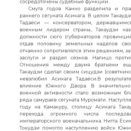
сосредоточены судебные функции.
Смута годов Канно разделила и пра
раннего сёгуната Асикага. В целом Такаудз
Тадаёси — консерватором, державшимс
военным лидером страны, Такаудзи наз
должности сюго (губернаторов провинций
отдав половину земельных наделов св
отчаянно сопротивлялся этим решениям, за
заслуги и раздел сёэнов. Налицо проти
Отношения между двумя братьями ещё
Такаудзи сделал своим сицудзи (советник
невзлюбил Асикага Тадаёси.В результат
влияние Южного Двора. В значительно
военной активности стало возможным бл
ряда самураев сёгуната Муромати. Наступл
году на Камакуру, столицу Асикага Така
перехода огромного числа последов
императорского военачальника Нитта Ёсим
Токудзи помогло наступлению войск Южног