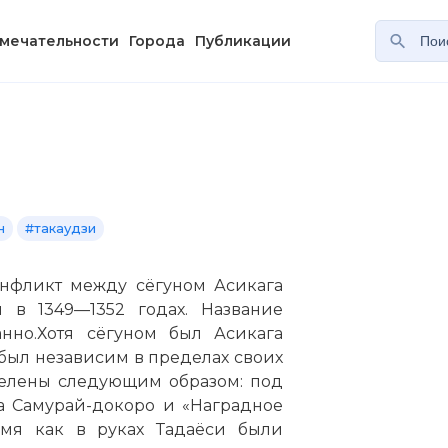
мечательности
Города
Публикации
н
#такаудзи
нфликт между сёгуном Асикага
и в 1349—1352 годах. Название
нно.Хотя сёгуном был Асикага
т был независим в пределах своих
елены следующим образом: под
а Самурай-докоро и «Наградное
ремя как в руках Тадаёси были